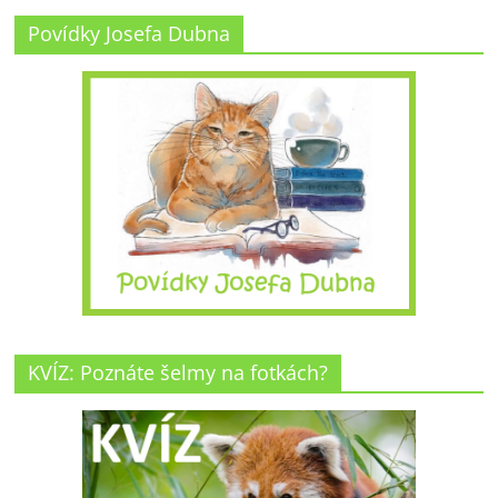
Povídky Josefa Dubna
KVÍZ: Poznáte šelmy na fotkách?