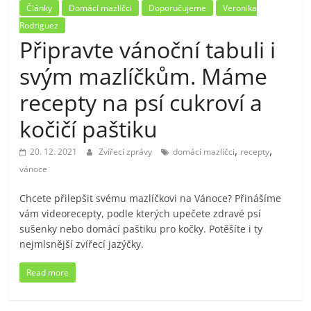
Články
Domácí mazlíčci
Doporučujeme
Veronika
Rodriguez
Připravte vánoční tabuli i
svým mazlíčkům. Máme
recepty na psí cukroví a
kočičí paštiku
,
,
20. 12. 2021
Zvířecí zprávy
domácí mazlíčci
recepty
vánoce
Chcete přilepšit svému mazlíčkovi na Vánoce? Přinášíme
vám videorecepty, podle kterých upečete zdravé psí
sušenky nebo domácí paštiku pro kočky. Potěšíte i ty
nejmlsnější zvířecí jazýčky.
Read more