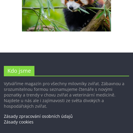
Kdo jsme
Vytváříme magazín pro všechny milovníky zvířat. Zábavnou a
srozumitelnou formou seznamujeme čtenáře s novými
poznatky a trendy v chovu zvířat a veterinární medicíně.
Najdete u nás ale i zajímavosti ze světa divokých a
hospodářských zvířat.
Zásady zpracování osobních údajů
Zásady cookies