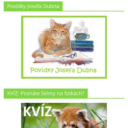
Povídky Josefa Dubna
KVÍZ: Poznáte šelmy na fotkách?