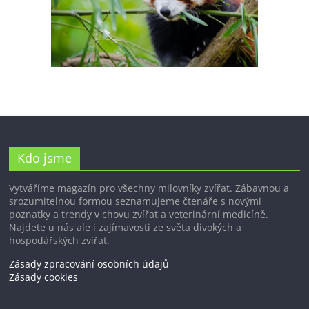
Kdo jsme
Vytváříme magazín pro všechny milovníky zvířat. Zábavnou a
srozumitelnou formou seznamujeme čtenáře s novými
poznatky a trendy v chovu zvířat a veterinární medicíně.
Najdete u nás ale i zajímavosti ze světa divokých a
hospodářských zvířat.
Zásady zpracování osobních údajů
Zásady cookies