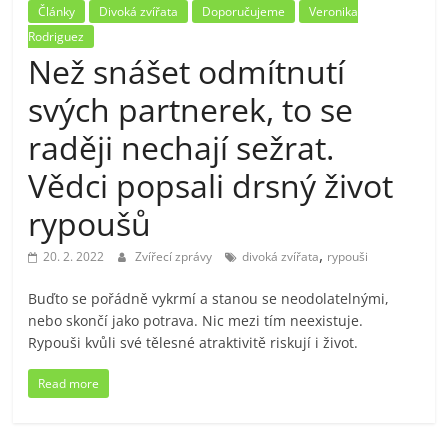
Články
Divoká zvířata
Doporučujeme
Veronika
Rodriguez
Než snášet odmítnutí
svých partnerek, to se
raději nechají sežrat.
Vědci popsali drsný život
rypoušů
,
20. 2. 2022
Zvířecí zprávy
divoká zvířata
rypouši
Buďto se pořádně vykrmí a stanou se neodolatelnými,
nebo skončí jako potrava. Nic mezi tím neexistuje.
Rypouši kvůli své tělesné atraktivitě riskují i život.
Read more