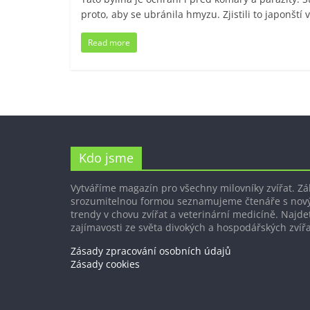
proto, aby se ubránila hmyzu. Zjistili to japonští 
Read more
Kdo jsme
Vytváříme magazín pro všechny milovníky zvířat. Z
srozumitelnou formou seznamujeme čtenáře s nov
trendy v chovu zvířat a veterinární medicíně. Najdet
zajímavosti ze světa divokých a hospodářských zvířa
Zásady zpracování osobních údajů
Zásady cookies