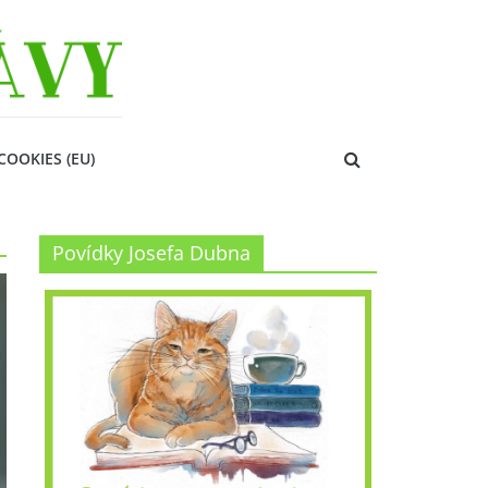
COOKIES (EU)
Povídky Josefa Dubna