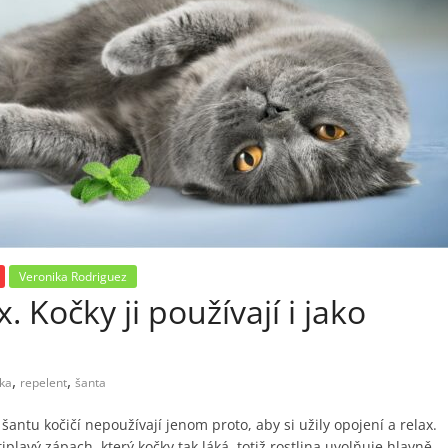
Veronika Rodriguez
 Kočky ji používají i jako
,
,
ka
repelent
šanta
šantu kočičí nepoužívají jenom proto, aby si užily opojení a relax.
iplavý zápach, který kočky tak láká, totiž rostlina uvolňuje hlavně