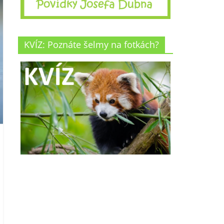
KVÍZ: Poznáte šelmy na fotkách?