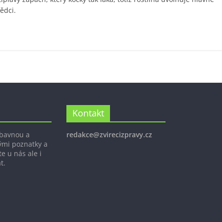
vědci.
Kontakt
ábavnou a
redakce@zvirecizpravy.cz
ými poznatky a
e u nás ale i
t.