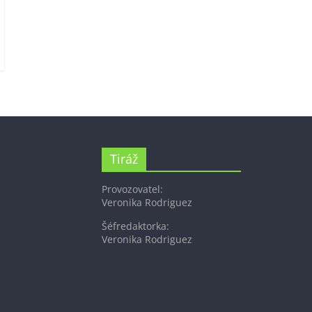
Tiráž
Provozovatel:
Veronika Rodriguez
Šéfredaktorka:
Veronika Rodriguez