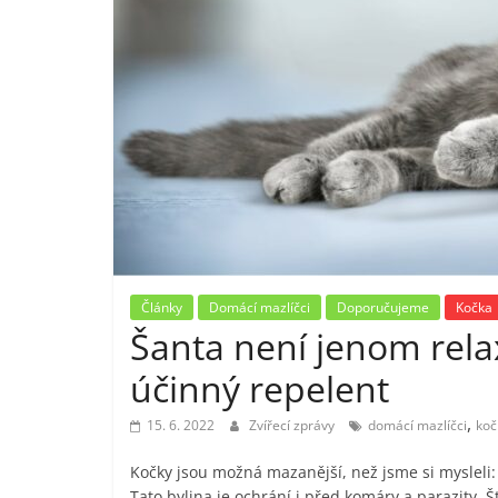
Články
Domácí mazlíčci
Doporučujeme
Kočka
Šanta není jenom relax.
účinný repelent
,
15. 6. 2022
Zvířecí zprávy
domácí mazlíčci
koč
Kočky jsou možná mazanější, než jsme si mysleli: 
Tato bylina je ochrání i před komáry a parazity. Št