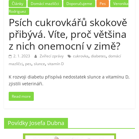
Články
Domácí mazlíčci
Doporučujeme
Pes
Veronika
Rodriguez
Psích cukrovkářů skokově
přibývá. Víte, proč většina
z nich onemocní v zimě?
,
,
2. 1. 2023
Zvířecí zprávy
cukrovka
diabetes
domácí
,
,
,
mazlíčci
pes
slunce
vitamín D
K rozvoji diabetu přispívá nedostatek slunce a vitamínu D,
zjistili veterináři.
Read more
Povídky Josefa Dubna