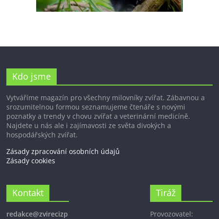
Kdo jsme
Vytváříme magazín pro všechny milovníky zvířat. Zábavnou a
srozumitelnou formou seznamujeme čtenáře s novými
poznatky a trendy v chovu zvířat a veterinární medicíně.
Najdete u nás ale i zajímavosti ze světa divokých a
hospodářských zvířat.
Zásady zpracování osobních údajů
Zásady cookies
Kontakt
Tiráž
redakce@zvirecizp
Provozovatel: