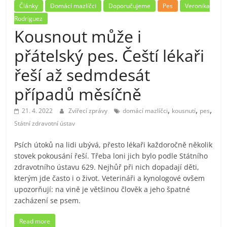
Články
Domácí mazlíčci
Doporučujeme
Pes
Veronika
Rodriguez
Kousnout může i
přátelský pes. Čeští lékaři
řeší až sedmdesát
případů měsíčně
,
,
,
21. 4. 2022
Zvířecí zprávy
domácí mazlíčci
kousnutí
pes
Státní zdravotní ústav
Psích útoků na lidi ubývá, přesto lékaři každoročně několik
stovek pokousání řeší. Třeba loni jich bylo podle Státního
zdravotního ústavu 629. Nejhůř při nich dopadají děti,
kterým jde často i o život. Veterináři a kynologové ovšem
upozorňují: na vině je většinou člověk a jeho špatné
zacházení se psem.
Read more