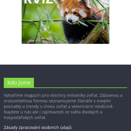
Kdo jsme
Vytváříme magazín pro všechny milovníky zvířat. Zábavnou a
srozumitelnou formou seznamujeme čtenáře s novými
poznatky a trendy v chovu zvířat a veterinární medicíně.
Najdete u nás ale i zajímavosti ze světa divokých a
hospodářských zvířat.
Zásady zpracování osobních údajů