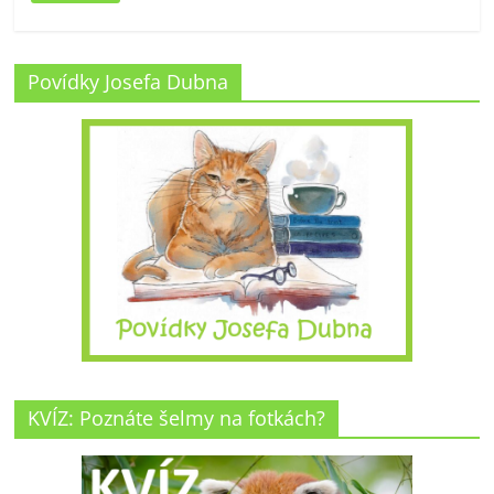
Povídky Josefa Dubna
KVÍZ: Poznáte šelmy na fotkách?