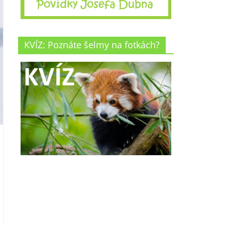
KVÍZ: Poznáte šelmy na fotkách?