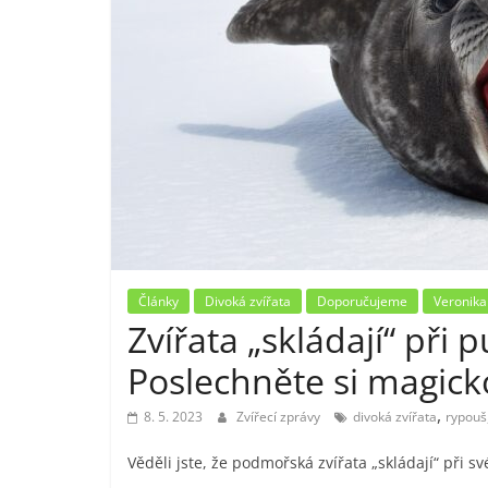
Články
Divoká zvířata
Doporučujeme
Veronika
Zvířata „skládají“ př
Poslechněte si magick
,
8. 5. 2023
Zvířecí zprávy
divoká zvířata
rypouš
Věděli jste, že podmořská zvířata „skládají“ při 