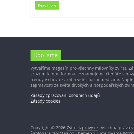
Read more
Kdo jsme
Vytváříme magazín pro všechny milovníky zvířat. Z
srozumitelnou formou seznamujeme čtenáře s nov
trendy v chovu zvířat a veterinární medicíně. Najdet
zajímavosti ze světa divokých a hospodářských zvířa
Zásady zpracování osobních údajů
Zásady cookies
Copyright © 2026
Zvirecizpravy.cz
. Všechna práva 
Šablona: ColorMag od
ThemeGrill
. Používáme
Word