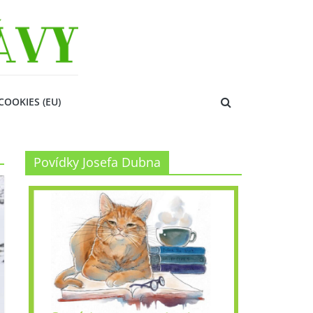
COOKIES (EU)
Povídky Josefa Dubna