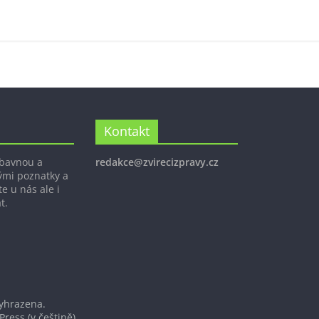
Kontakt
ábavnou a
redakce@zvirecizpravy.cz
ými poznatky a
e u nás ale i
t.
vyhrazena.
Press
(v češtině).