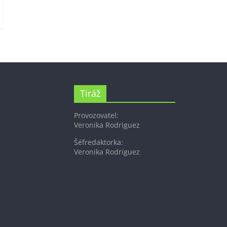
Tiráž
Provozovatel:
Veronika Rodriguez
Šéfredaktorka:
Veronika Rodriguez