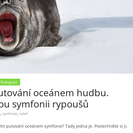
 Rodriguez
i putování oceánem hudbu.
ou symfonii rypoušů
,
,
symfonie
tuleň
svém putování oceánem symfonie? Tady jedna je. Poslechněte si ji.