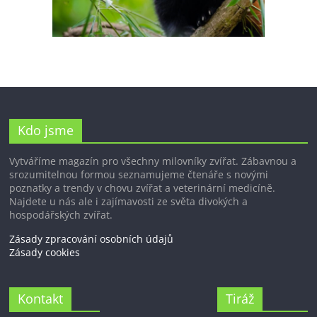
Kdo jsme
Vytváříme magazín pro všechny milovníky zvířat. Zábavnou a
srozumitelnou formou seznamujeme čtenáře s novými
poznatky a trendy v chovu zvířat a veterinární medicíně.
Najdete u nás ale i zajímavosti ze světa divokých a
hospodářských zvířat.
Zásady zpracování osobních údajů
Zásady cookies
Kontakt
Tiráž