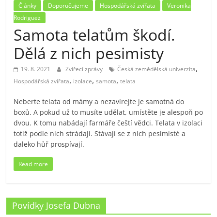
Články
Doporučujeme
Hospodářská zvířata
Veronika
Rodriguez
Samota telatům škodí.
Dělá z nich pesimisty
,
19. 8. 2021
Zvířecí zprávy
Česká zemědělská univerzita
,
,
,
Hospodářská zvířata
izolace
samota
telata
Neberte telata od mámy a nezavírejte je samotná do
boxů. A pokud už to musíte udělat, umístěte je alespoň po
dvou. K tomu nabádají farmáře čeští vědci. Telata v izolaci
totiž podle nich strádají. Stávají se z nich pesimisté a
daleko hůř prospívají.
Read more
Povídky Josefa Dubna