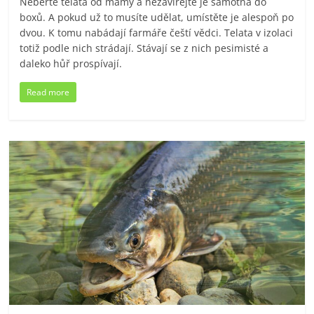
Neberte telata od mámy a nezavírejte je samotná do
boxů. A pokud už to musíte udělat, umístěte je alespoň po
dvou. K tomu nabádají farmáře čeští vědci. Telata v izolaci
totiž podle nich strádají. Stávají se z nich pesimisté a
daleko hůř prospívají.
Read more