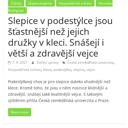
Články
Doporučujeme
Hospodářská zvířata
Veronika
Rodriguez
Slepice v podestýlce jsou
šťastnější než jejich
družky v kleci. Snášejí i
větší a zdravější vejce
,
7. 9. 2021
Zvířecí zprávy
Česká zemědělská univerzita
,
,
,
,
Hospodářská zvířata
klece
podestýlka
slepice
vejce
Podestýlkový chov je pro slepice daleko vhodnější než
klece. Kromě toho, že jsou v něm nosnice klidnější a
zdravější, snášejí také kvalitnější vejce. S takovým
zjištěním přišla Česká zemědělská univerzita v Praze.
Read more