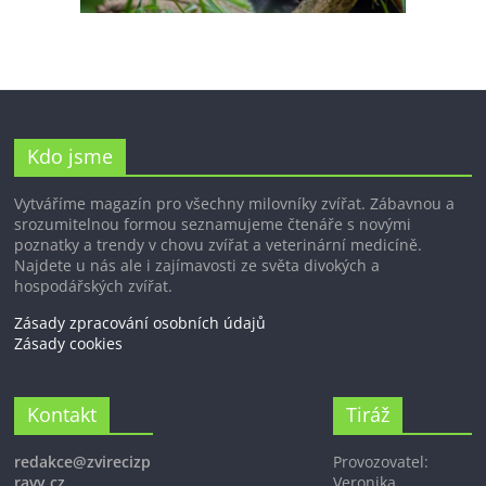
Kdo jsme
Vytváříme magazín pro všechny milovníky zvířat. Zábavnou a
srozumitelnou formou seznamujeme čtenáře s novými
poznatky a trendy v chovu zvířat a veterinární medicíně.
Najdete u nás ale i zajímavosti ze světa divokých a
hospodářských zvířat.
Zásady zpracování osobních údajů
Zásady cookies
Kontakt
Tiráž
redakce@zvirecizp
Provozovatel:
ravy.cz
Veronika