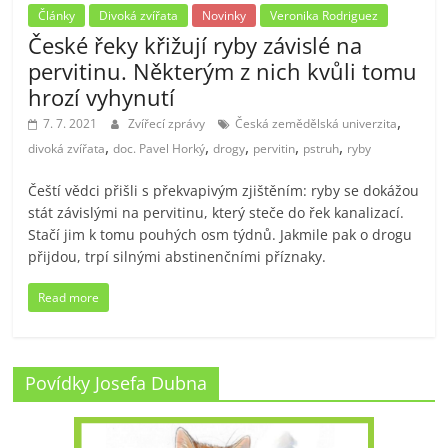
Články
Divoká zvířata
Novinky
Veronika Rodriguez
České řeky křižují ryby závislé na
pervitinu. Některým z nich kvůli tomu
hrozí vyhynutí
,
7. 7. 2021
Zvířecí zprávy
Česká zemědělská univerzita
,
,
,
,
,
divoká zvířata
doc. Pavel Horký
drogy
pervitin
pstruh
ryby
Čeští vědci přišli s překvapivým zjištěním: ryby se dokážou
stát závislými na pervitinu, který steče do řek kanalizací.
Stačí jim k tomu pouhých osm týdnů. Jakmile pak o drogu
přijdou, trpí silnými abstinenčními příznaky.
Read more
Povídky Josefa Dubna