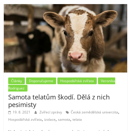
Články
Doporučujeme
Hospodářská zvířata
Veronika
Rodriguez
Samota telatům škodí. Dělá z nich
pesimisty
,
19. 8. 2021
Zvířecí zprávy
Česká zemědělská univerzita
,
,
,
Hospodářská zvířata
izolace
samota
telata