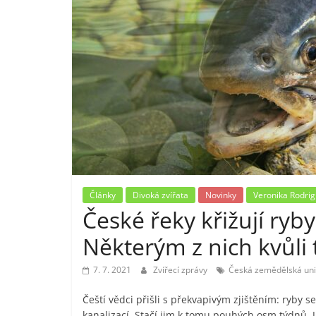
Články
Divoká zvířata
Novinky
Veronika Rodri
České řeky křižují ryby
Některým z nich kvůli
7. 7. 2021
Zvířecí zprávy
Česká zemědělská uni
Čeští vědci přišli s překvapivým zjištěním: ryby s
kanalizací. Stačí jim k tomu pouhých osm týdnů. J