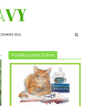
COOKIES (EU)
Povídky Josefa Dubna