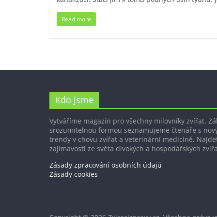
Read more
Kdo jsme
Vytváříme magazín pro všechny milovníky zvířat. Z
srozumitelnou formou seznamujeme čtenáře s nov
trendy v chovu zvířat a veterinární medicíně. Najdet
zajímavosti ze světa divokých a hospodářských zvířa
Zásady zpracování osobních údajů
Zásady cookies