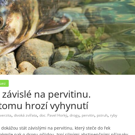
guez
 závislé na pervitinu.
 tomu hrozí vyhynutí
,
,
,
,
,
,
verzita
divoká zvířata
doc. Pavel Horký
drogy
pervitin
pstruh
ryby
e dokážou stát závislými na pervitinu, který steče do řek
akmile pak o drogu přijdou, trpí silnými abstinenčními příznaky.