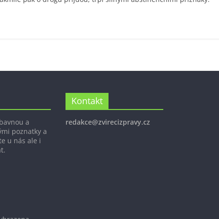
Kontakt
ábavnou a
redakce@zvirecizpravy.cz
ými poznatky a
e u nás ale i
t.