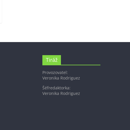
Tiráž
Provozovatel:
Veronika Rodriguez
Šéfredaktorka:
Veronika Rodriguez