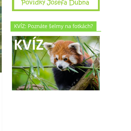
KVÍZ: Poznáte šelmy na fotkách?