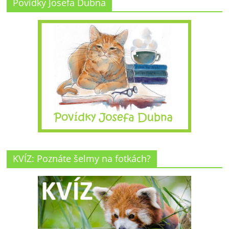
Povídky Josefa Dubna
KVÍZ: Poznáte šelmy na fotkách?