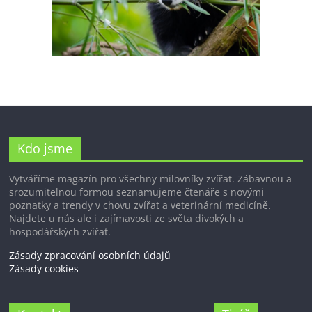
Kdo jsme
Vytváříme magazín pro všechny milovníky zvířat. Zábavnou a
srozumitelnou formou seznamujeme čtenáře s novými
poznatky a trendy v chovu zvířat a veterinární medicíně.
Najdete u nás ale i zajímavosti ze světa divokých a
hospodářských zvířat.
Zásady zpracování osobních údajů
Zásady cookies