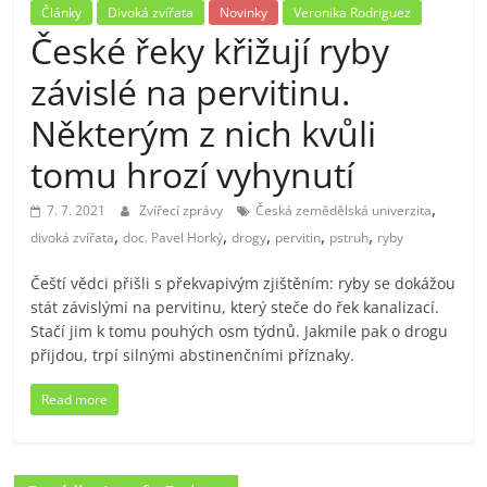
Články
Divoká zvířata
Novinky
Veronika Rodriguez
České řeky křižují ryby
závislé na pervitinu.
Některým z nich kvůli
tomu hrozí vyhynutí
,
7. 7. 2021
Zvířecí zprávy
Česká zemědělská univerzita
,
,
,
,
,
divoká zvířata
doc. Pavel Horký
drogy
pervitin
pstruh
ryby
Čeští vědci přišli s překvapivým zjištěním: ryby se dokážou
stát závislými na pervitinu, který steče do řek kanalizací.
Stačí jim k tomu pouhých osm týdnů. Jakmile pak o drogu
přijdou, trpí silnými abstinenčními příznaky.
Read more