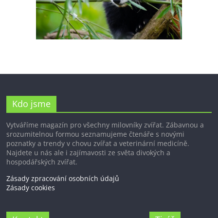
Kdo jsme
Vytváříme magazín pro všechny milovníky zvířat. Zábavnou a
srozumitelnou formou seznamujeme čtenáře s novými
poznatky a trendy v chovu zvířat a veterinární medicíně.
Najdete u nás ale i zajímavosti ze světa divokých a
hospodářských zvířat.
Zásady zpracování osobních údajů
Zásady cookies