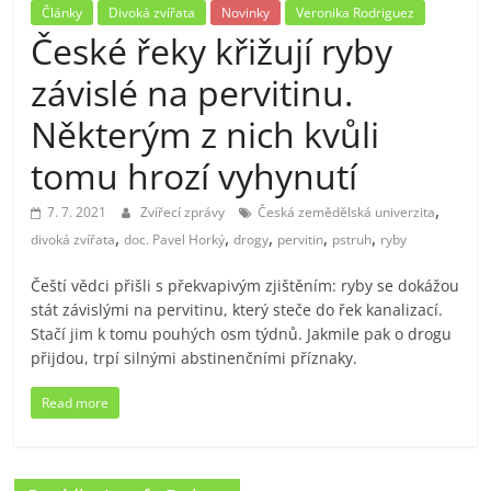
Články
Divoká zvířata
Novinky
Veronika Rodriguez
České řeky křižují ryby
závislé na pervitinu.
Některým z nich kvůli
tomu hrozí vyhynutí
,
7. 7. 2021
Zvířecí zprávy
Česká zemědělská univerzita
,
,
,
,
,
divoká zvířata
doc. Pavel Horký
drogy
pervitin
pstruh
ryby
Čeští vědci přišli s překvapivým zjištěním: ryby se dokážou
stát závislými na pervitinu, který steče do řek kanalizací.
Stačí jim k tomu pouhých osm týdnů. Jakmile pak o drogu
přijdou, trpí silnými abstinenčními příznaky.
Read more