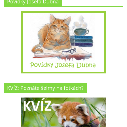
Povídky Josefa Dubna
KVÍZ: Poznáte šelmy na fotkách?