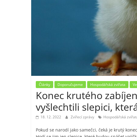
Články
Doporučujeme
Hospodářská zvířata
Ve
Konec krutého zabíjení
vyšlechtili slepici, kte
18. 12. 2022
Zvířecí zprávy
Hospodářská zvířat
Pokud se narodí jako samečci, čeká je krutý konec
Hodí se jim jen slepice, které budou snášet vajíč