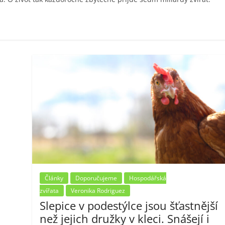
Články
Doporučujeme
Hospodářská
zvířata
Veronika Rodriguez
Slepice v podestýlce jsou šťastnější
než jejich družky v kleci. Snášejí i