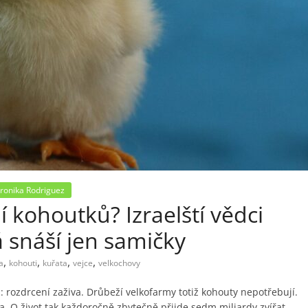
ronika Rodriguez
 kohoutků? Izraelští vědci
rá snáší jen samičky
,
,
,
,
a
kohouti
kuřata
vejce
velkochovy
: rozdrcení zaživa. Drůbeží velkofarmy totiž kohouty nepotřebují.
ka. O život tak každoročně zbytečně přijde sedm miliardy zvířat.