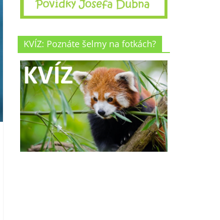
KVÍZ: Poznáte šelmy na fotkách?