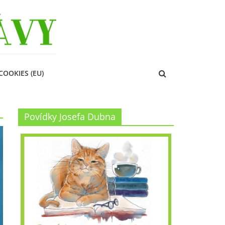
COOKIES (EU)
Povídky Josefa Dubna