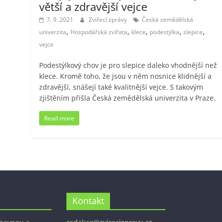
větší a zdravější vejce
7. 9. 2021
Zvířecí zprávy
Česká zemědělská
,
,
,
,
,
univerzita
Hospodářská zvířata
klece
podestýlka
slepice
vejce
Podestýlkový chov je pro slepice daleko vhodnější než
klece. Kromě toho, že jsou v něm nosnice klidnější a
zdravější, snášejí také kvalitnější vejce. S takovým
zjištěním přišla Česká zemědělská univerzita v Praze.
Read more
Kontakt