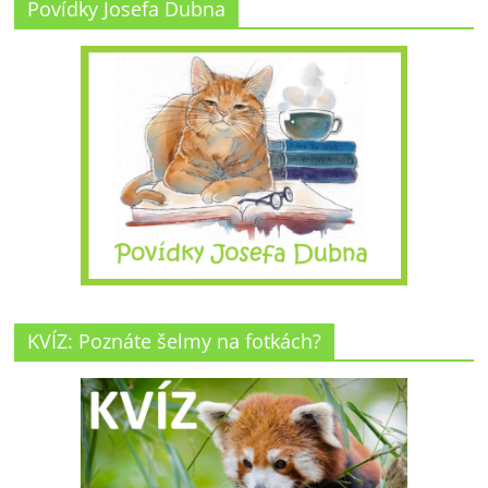
Povídky Josefa Dubna
KVÍZ: Poznáte šelmy na fotkách?