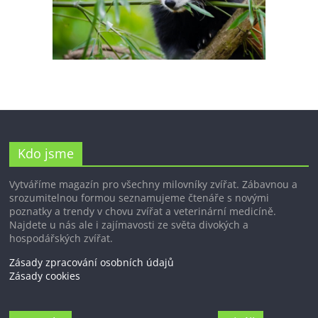
Kdo jsme
Vytváříme magazín pro všechny milovníky zvířat. Zábavnou a
srozumitelnou formou seznamujeme čtenáře s novými
poznatky a trendy v chovu zvířat a veterinární medicíně.
Najdete u nás ale i zajímavosti ze světa divokých a
hospodářských zvířat.
Zásady zpracování osobních údajů
Zásady cookies