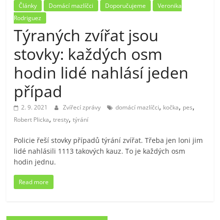
Články
Domácí mazlíčci
Doporučujeme
Veronika
Rodriguez
Týraných zvířat jsou
stovky: každých osm
hodin lidé nahlásí jeden
případ
,
,
,
2. 9. 2021
Zvířecí zprávy
domácí mazlíčci
kočka
pes
,
,
Robert Plicka
tresty
týrání
Policie řeší stovky případů týrání zvířat. Třeba jen loni jim
lidé nahlásili 1113 takových kauz. To je každých osm
hodin jednu.
Read more