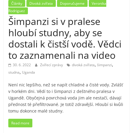
Články
Divoká zvířata
Doporučujeme
Veronika
Rodriguez
Šimpanzi si v pralese
hloubí studny, aby se
dostali k čistší vodě. Vědci
to zaznamenali na video
,
,
30. 6. 2022
Zvířecí zprávy
divoká zvířata
šimpanzi
,
studna
Uganda
Není nic lepšího, než se napít chladné a čisté vody. Zvlášť
v horkém dni. Vědí to i šimpanzi z deštného pralesa v
Ugandě. Obyčejná povrchová voda jim ale nestačí, dávají
přednost té přefiltrované. Je totiž zdravější. Hloubí si kvůli
tomu dokonce malé studny.
Read more