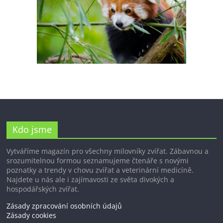
Kdo jsme
Vytváříme magazín pro všechny milovníky zvířat. Zábavnou a
srozumitelnou formou seznamujeme čtenáře s novými
poznatky a trendy v chovu zvířat a veterinární medicíně.
Najdete u nás ale i zajímavosti ze světa divokých a
hospodářských zvířat.
Zásady zpracování osobních údajů
Zásady cookies