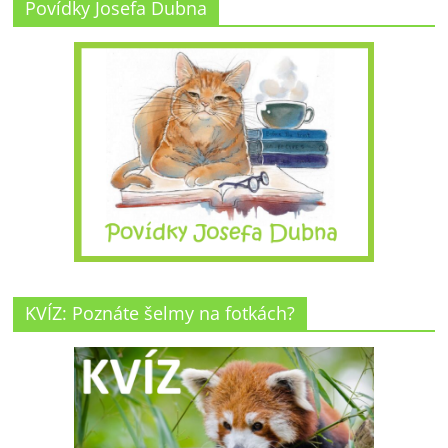
Povídky Josefa Dubna
KVÍZ: Poznáte šelmy na fotkách?