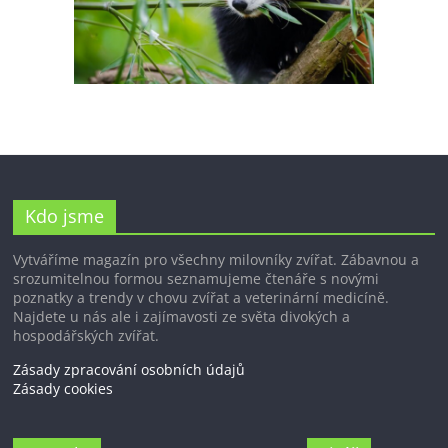
Kdo jsme
Vytváříme magazín pro všechny milovníky zvířat. Zábavnou a
srozumitelnou formou seznamujeme čtenáře s novými
poznatky a trendy v chovu zvířat a veterinární medicíně.
Najdete u nás ale i zajímavosti ze světa divokých a
hospodářských zvířat.
Zásady zpracování osobních údajů
Zásady cookies