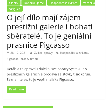
Články
Doporučujeme
Hospodářská zvířata
Veronika
Rodriguez
O její dílo mají zájem
prestižní galerie i bohatí
sběratelé. To je geniální
prasnice Pigcasso
,
28. 12. 2021
Zvířecí zprávy
Hospodářská zvířata
,
,
Pigcasso
prase
umění
Dotáhla to opravdu daleko: své obrazy vystavuje v
prestižních galeriích a prodává za stovky tisíc korun.
Seznamte se, to je vepří malířka Pigcasso.
Read more