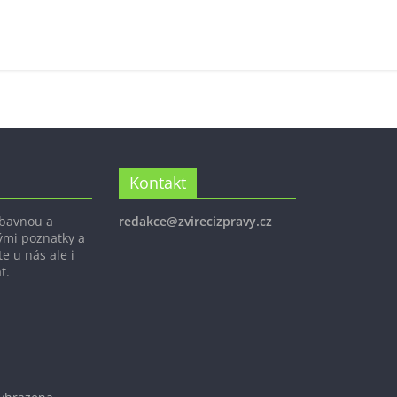
Kontakt
ábavnou a
redakce@zvirecizpravy.cz
ými poznatky a
e u nás ale i
t.