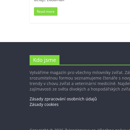
Read more
Kdo jsme
Vytváříme magazín pro všechny milovníky zvířat. Z
srozumitelnou formou seznamujeme čtenáře s nov
trendy v chovu zvířat a veterinární medicíně. Najdet
zajímavosti ze světa divokých a hospodářských zvířa
Zásady zpracování osobních údajů
Zásady cookies