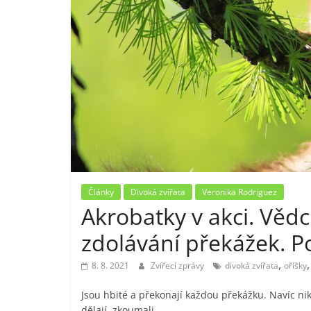
Články
Divoká zvířata
Veronika Rodriguez
Akrobatky v akci. Vědci
zdolávání překážek. Po
,
8. 8. 2021
Zvířecí zprávy
divoká zvířata
oříšky
Jsou hbité a překonají každou překážku. Navíc ni
dělají, zkoumali