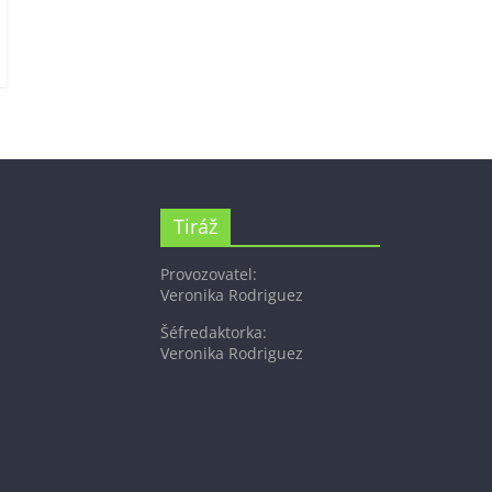
Tiráž
Provozovatel:
Veronika Rodriguez
Šéfredaktorka:
Veronika Rodriguez