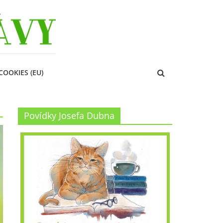
COOKIES (EU)
Povídky Josefa Dubna