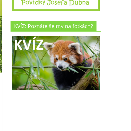
KVÍZ: Poznáte šelmy na fotkách?