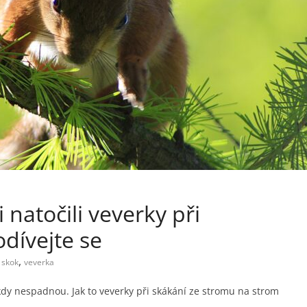
 natočili veverky při
dívejte se
,
,
skok
veverka
kdy nespadnou. Jak to veverky při skákání ze stromu na strom