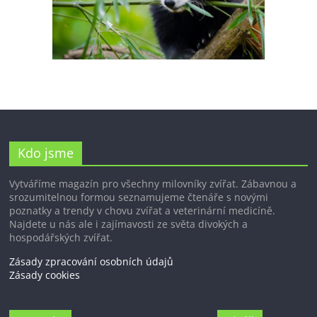
Kdo jsme
Vytváříme magazín pro všechny milovníky zvířat. Zábavnou a
srozumitelnou formou seznamujeme čtenáře s novými
poznatky a trendy v chovu zvířat a veterinární medicíně.
Najdete u nás ale i zajímavosti ze světa divokých a
hospodářských zvířat.
Zásady zpracování osobních údajů
Zásady cookies