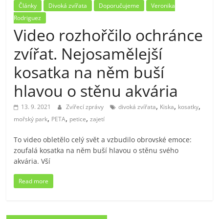
Články
Divoká zvířata
Doporučujeme
Veronika
Rodriguez
Video rozhořčilo ochránce
zvířat. Nejosamělejší
kosatka na něm buší
hlavou o stěnu akvária
,
,
,
13. 9. 2021
Zvířecí zprávy
divoká zvířata
Kiska
kosatky
,
,
,
mořský park
PETA
petice
zajetí
To video obletělo celý svět a vzbudilo obrovské emoce:
zoufalá kosatka na něm buší hlavou o stěnu svého
akvária. Vší
Read more