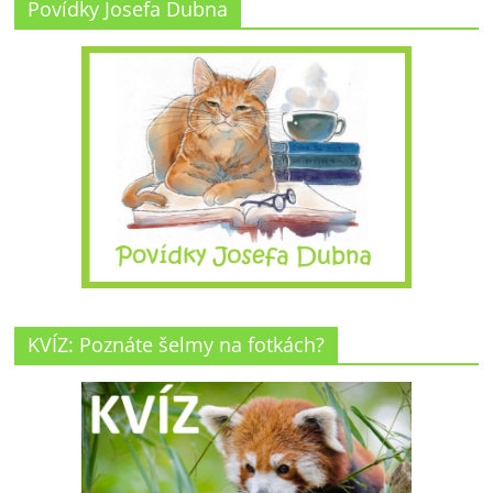
Povídky Josefa Dubna
KVÍZ: Poznáte šelmy na fotkách?