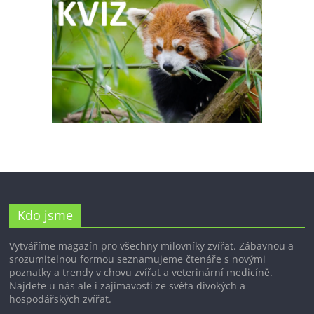
Kdo jsme
Vytváříme magazín pro všechny milovníky zvířat. Zábavnou a
srozumitelnou formou seznamujeme čtenáře s novými
poznatky a trendy v chovu zvířat a veterinární medicíně.
Najdete u nás ale i zajímavosti ze světa divokých a
hospodářských zvířat.