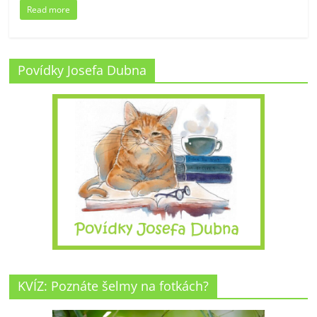
Read more
Povídky Josefa Dubna
KVÍZ: Poznáte šelmy na fotkách?