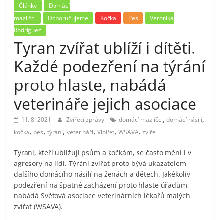
Články
Domácí
mazlíčci
Doporučujeme
Kočka
Pes
Veronika
Rodriguez
Tyran zvířat ublíží i dítěti.
Každé podezření na týrání
proto hlaste, nabádá
veterináře jejich asociace
,
,
11. 8. 2021
Zvířecí zprávy
domácí mazlíčci
domácí násilí
,
,
,
,
,
,
kočka
pes
týrání
veterináři
VioPet
WSAVA
zvíře
Tyrani, kteří ubližují psům a kočkám, se často mění i v
agresory na lidi. Týrání zvířat proto bývá ukazatelem
dalšího domácího násilí na ženách a dětech. Jakékoliv
podezření na špatné zacházení proto hlaste úřadům,
nabádá Světová asociace veterinárních lékařů malých
zvířat (WSAVA).