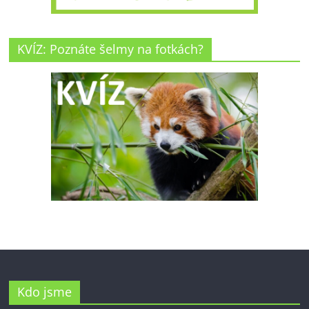
KVÍZ: Poznáte šelmy na fotkách?
Kdo jsme