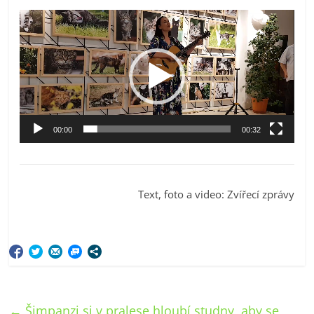
Video
přehrávač
00:00
00:32
Text, foto a video: Zvířecí zprávy
←
Šimpanzi si v pralese hloubí studny, aby se