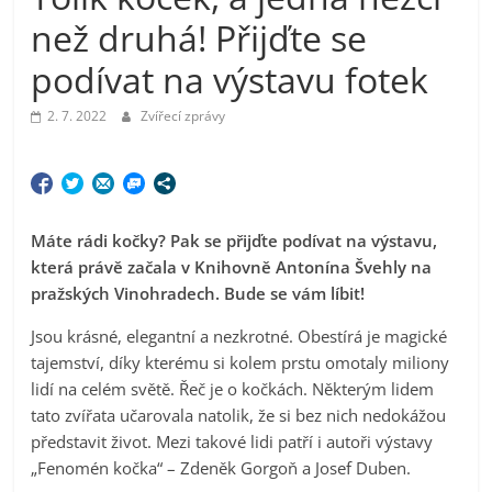
než druhá! Přijďte se
podívat na výstavu fotek
2. 7. 2022
Zvířecí zprávy
Máte rádi kočky? Pak se přijďte podívat na výstavu,
která právě začala v Knihovně Antonína Švehly na
pražských Vinohradech. Bude se vám líbit!
Jsou krásné, elegantní a nezkrotné. Obestírá je magické
tajemství, díky kterému si kolem prstu omotaly miliony
lidí na celém světě. Řeč je o kočkách. Některým lidem
tato zvířata učarovala natolik, že si bez nich nedokážou
představit život. Mezi takové lidi patří i autoři výstavy
„Fenomén kočka“ – Zdeněk Gorgoň a Josef Duben.