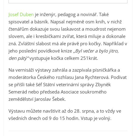
Josef Duben
je inženýr, pedagog a novinář. Také
spisovatel a básník. Napsal nejméně osm knih, v nichž
čtenářům dokazuje svou laskavost a moudrost nejenom
slovem, ale i kresbičkami zvířat, která miluje a dokonale
zná. Zvláštní slabost má ale právě pro kočky. Například v
jeho poslední povídkové knize
„Byl večer a bylo jitro,
den pátý“
vystupuje kočka celkem 251krát.
Na vernisáži výstavy zahrála a zazpívala písničkářka a
moderátorka Českého rozhlasu Jana Rychterová. Podívat
se přišli také šéf Státní veterinární správy Zbyněk
Semerád nebo předseda Asociace soukromého
zemědělství Jaroslav Šebek.
Výstavu můžete navštívit až do 28. srpna, a to vždy ve
všedních dnech od 9 do 15 hodin. Vstup je volný.