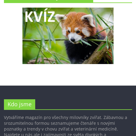
Kdo jsme
Vytváříme magazín pro všechny milovníky zvířat. Zábavnou a
srozumitelnou formou seznamujeme čtenáře s novými
poznatky a trendy v chovu zvířat a veterinární medicíně.
Najdete u nás ale i zajímavosti ze světa divokých a