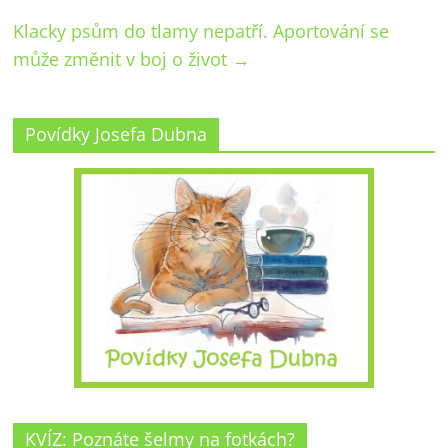
Klacky psům do tlamy nepatří. Aportování se
může změnit v boj o život
→
Povídky Josefa Dubna
KVÍZ: Poznáte šelmy na fotkách?