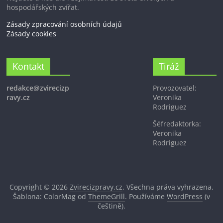
hospodářských zvířat.
Zásady zpracování osobních údajů
Zásady cookies
Kontakt
Tiráž
redakce@zvirecizp
Provozovatel:
ravy.cz
Veronika
Rodriguez
Šéfredaktorka:
Veronika
Rodriguez
Copyright © 2026
Zvirecizpravy.cz
. Všechna práva vyhrazena.
Šablona: ColorMag od
ThemeGrill
. Používáme
WordPress
(v
češtině).