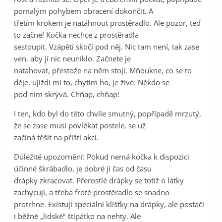
pomalým pohybem obracení dokončit. A
třetím krokem je natáhnout prostěradlo. Ale pozor, teď
to začne! Kočka nechce z prostěradla
sestoupit. Vzápětí skočí pod něj. Nic tam není, tak zase
ven, aby jí nic neuniklo. Začnete je
natahovat, přestože na něm stojí. Mňoukne, co se to
děje, ujíždí mi to, chytím ho, je živé. Někdo se
pod ním skrývá. Chňap, chňap!
I ten, kdo byl do této chvíle smutný, popřípadě mrzutý,
že se zase musí povlékat postele, se už
začíná těšit na příští akci.
Důležité upozornění: Pokud nemá kočka k dispozici
účinné škrábadlo, je dobré jí čas od času
drápky zkracovat. Přerostlé drápky se totiž o látky
zachycují, a třeba froté prostěradlo se snadno
protrhne. Existují speciální klíšťky na drápky, ale postačí
i běžné „lidské“ štípátko na nehty. Ale