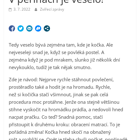
3. 7. 2022
Zvířecí zprávy
Tedy veselo bývá zejména tam, kde je kočka. Ale
nejveseleji snad je, když se povléká postel. A
zejména když je pod mrakem, slunko již několik dní
nevykouklo, tudíž je tak nějak smutno.
Zde je návod: Nejprve rychle stáhnout povlečení,
prostěradlo také a hodit je na hromadu. Rychle,
než si kočička stačí všimnout, jinak se pak celá
procedura moc protáhne. Jenže ona stejně většinou
stihne vyskočit na hromádku prádla, a nedovolí hned
nacpat pračku. Co teď? Snadná pomoc, stačí
přistoupit k druhému kroku: obracení matrací. To je
pořádná změna! Kočka hned skočí na obnažený
rošt a rozhlíží se. Opět je třeba chvíli počkat, popřípadě