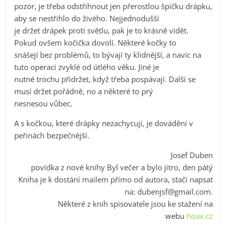
pozor, je třeba odstřihnout jen přerostlou špičku drápku,
aby se nestřihlo do živého. Nejjednodušší
je držet drápek proti světlu, pak je to krásně vidět.
Pokud ovšem kočička dovolí. Některé kočky to
snášejí bez problémů, to bývají ty klidnější, a navíc na
tuto operaci zvyklé od útlého věku. Jiné je
nutné trochu přidržet, když třeba pospávají. Další se
musí držet pořádně, no a některé to prý
nesnesou vůbec.
A s kočkou, které drápky nezachycují, je dovádění v
peřinách bezpečnější.
Josef Duben
povídka z nové knihy Byl večer a bylo jitro, den pátý
Kniha je k dostání mailem přímo od autora, stačí napsat
na:
dubenjsf@gmail.com
.
Některé z knih spisovatele jsou ke stažení na
webu
hoax.cz