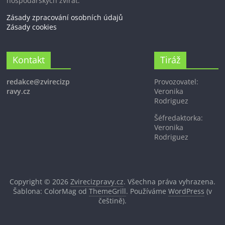
hospodářských zvířat.
Zásady zpracování osobních údajů
Zásady cookies
Kontakt
Tiráž
redakce@zvirecizp
Provozovatel:
ravy.cz
Veronika
Rodriguez
Šéfredaktorka:
Veronika
Rodriguez
Copyright © 2026
Zvirecizpravy.cz
. Všechna práva vyhrazena.
Šablona: ColorMag od
ThemeGrill
. Používáme
WordPress
(v
češtině).