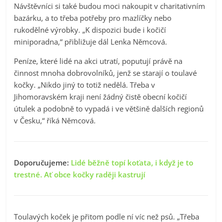
Návštěvníci si také budou moci nakoupit v charitativním
bazárku, a to třeba potřeby pro mazlíčky nebo
rukodělné výrobky. „K dispozici bude i kočičí
miniporadna,“ přibližuje dál Lenka Němcová.
Peníze, které lidé na akci utratí, poputují právě na
činnost mnoha dobrovolníků, jenž se starají o toulavé
kočky. „Nikdo jiný to totiž nedělá. Třeba v
Jihomoravském kraji není žádný čistě obecní kočičí
útulek a podobně to vypadá i ve většině dalších regionů
v Česku,“ říká Němcová.
Doporučujeme:
Lidé běžně topí koťata, i když je to
trestné. Ať obce kočky raději kastrují
Toulavých koček je přitom podle ní víc než psů. „Třeba