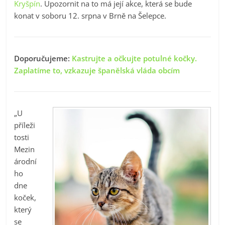
Kryšpín
. Upozornit na to má její akce, která se bude
konat v soboru 12. srpna v Brně na Šelepce.
Doporučujeme:
Kastrujte a očkujte potulné kočky.
Zaplatíme to, vzkazuje španělská vláda obcím
„U
příleži
tosti
Mezin
árodní
ho
dne
koček,
který
se