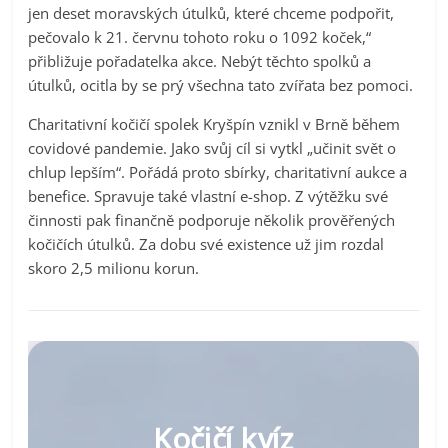
jen deset moravských útulků, které chceme podpořit,
pečovalo k 21. červnu tohoto roku o 1092 koček,“
přibližuje pořadatelka akce. Nebýt těchto spolků a
útulků, ocitla by se prý všechna tato zvířata bez pomoci.
Charitativní kočičí spolek Kryšpín vznikl v Brně během
covidové pandemie. Jako svůj cíl si vytkl „učinit svět o
chlup lepším“. Pořádá proto sbírky, charitativní aukce a
benefice. Spravuje také vlastní e-shop. Z výtěžku své
činnosti pak finančně podporuje několik prověřených
kočičích útulků. Za dobu své existence už jim rozdal
skoro 2,5 milionu korun.