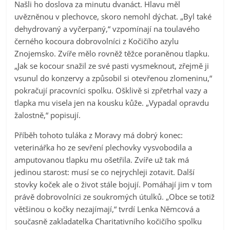
Našli ho doslova za minutu dvanáct. Hlavu měl
uvězněnou v plechovce, skoro nemohl dýchat. „Byl také
dehydrovaný a vyčerpaný,“ vzpomínají na toulavého
černého kocoura dobrovolníci z Kočičího azylu
Znojemsko. Zvíře mělo rovněž těžce poraněnou tlapku.
„Jak se kocour snažil ze své pasti vysmeknout, zřejmě ji
vsunul do konzervy a způsobil si otevřenou zlomeninu,“
pokračují pracovníci spolku. Ošklivě si zpřetrhal vazy a
tlapka mu visela jen na kousku kůže. „Vypadal opravdu
žalostně,“ popisují.
Příběh tohoto tuláka z Moravy má dobrý konec:
veterinářka ho ze sevření plechovky vysvobodila a
amputovanou tlapku mu ošetřila. Zvíře už tak má
jedinou starost: musí se co nejrychleji zotavit. Další
stovky koček ale o život stále bojují. Pomáhají jim v tom
právě dobrovolníci ze soukromých útulků. „Obce se totiž
většinou o kočky nezajímají,“ tvrdí Lenka Němcová a
současně zakladatelka Charitativního kočičího spolku