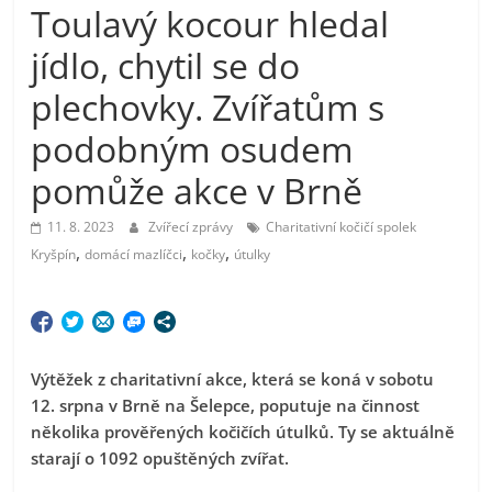
Toulavý kocour hledal
jídlo, chytil se do
plechovky. Zvířatům s
podobným osudem
pomůže akce v Brně
11. 8. 2023
Zvířecí zprávy
Charitativní kočičí spolek
,
,
,
Kryšpín
domácí mazlíčci
kočky
útulky
Výtěžek z charitativní akce, která se koná v sobotu
12. srpna v Brně na Šelepce, poputuje na činnost
několika prověřených kočičích útulků. Ty se aktuálně
starají o 1092 opuštěných zvířat.