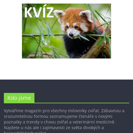
Kdo jsme
Vytváříme magazín pro všechny milovníky zvířat. Zábavnou a
srozumitelnou formou seznamujeme čtenáře s novými
poznatky a trendy v chovu zvířat a veterinární medicíně.
Najdete u nás ale i zajímavosti ze světa divokých a