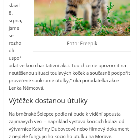
slavil
8.
srpna,
jsme
se
rozho
Foto: Freepik
dli
uspoř
ádat velkou charitativní akci. Tou chceme upozornit na
neutěšenou situaci toulavých koček a současně podpořit
prověřené soukromé útulky,“ říká pořadatelka akce
Lenka Němcová.
Výtěžek dostanou útulky
Na brněnské Šelepce podle ní bude k vidění spousta
zajímavých věcí – například výstava kočičích koláží od
výtvarnice Kateřiny Dubovcové nebo filmový dokument
z nejdéle fungujícího kočičího útulku na Moravě.