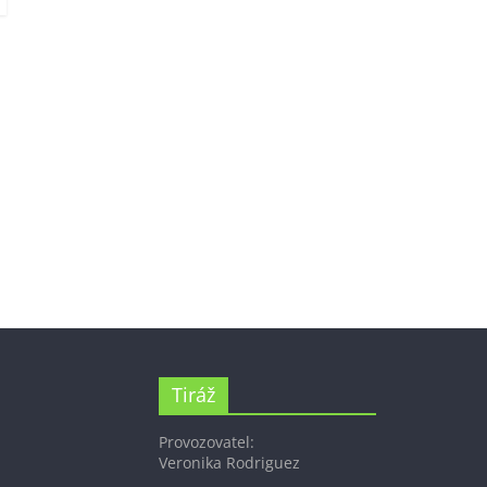
Tiráž
Provozovatel:
Veronika Rodriguez