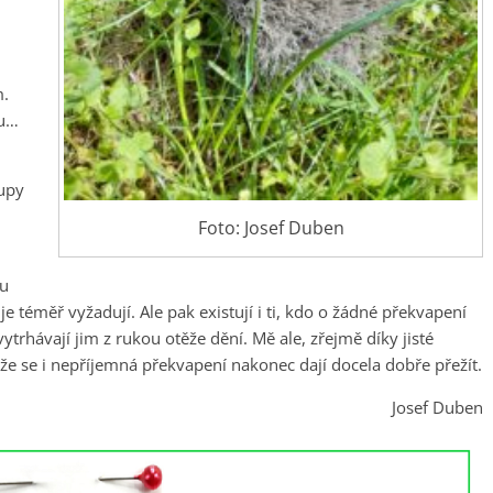
m.
ou…
lupy
Foto: Josef Duben
ou
a je téměř vyžadují. Ale pak existují i ti, kdo o žádné překvapení
 vytrhávají jim z rukou otěže dění. Mě ale, zřejmě díky jisté
, že se i nepříjemná překvapení nakonec dají docela dobře přežít.
Josef Duben