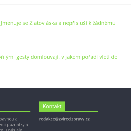
 Jmenuje se Zlatovláska a nepřísluší k žádnému
ořilými gesty domlouvají, v jakém pořadí vletí do
Kontakt
ábavnou a
redakce@zvirecizpravy.cz
ými poznatky a
e u nás ale i