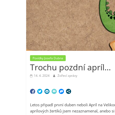
Povídky Josefa Dubna
Trochu pozdní apríl…
14. 4. 2024
Zvířecí zprávy
Letos připadl první duben neboli Apríl na Velik
aprílových žertíků jsem nezaznamenal, anebo si 