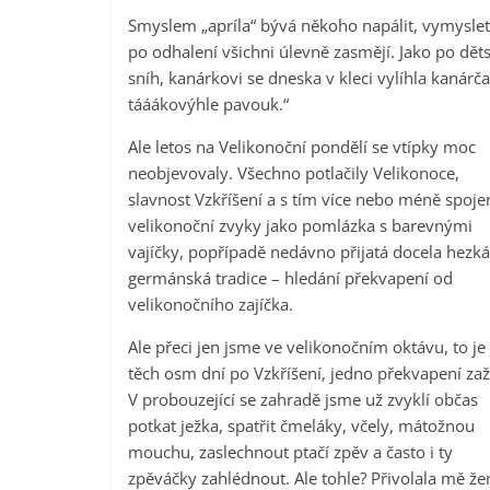
Smyslem „apríla“ bývá někoho napálit, vymyslet
po odhalení všichni úlevně zasmějí. Jako po dět
sníh, kanárkovi se dneska v kleci vylíhla kanárč
tááákovýhle pavouk.“
Ale letos na Velikonoční pondělí se vtípky moc
neobjevovaly. Všechno potlačily Velikonoce,
slavnost Vzkříšení a s tím více nebo méně spoje
velikonoční zvyky jako pomlázka s barevnými
vajíčky, popřípadě nedávno přijatá docela hezká
germánská tradice – hledání překvapení od
velikonočního zajíčka.
Ale přeci jen jsme ve velikonočním oktávu, to je
těch osm dní po Vzkříšení, jedno překvapení zaži
V probouzející se zahradě jsme už zvyklí občas
potkat ježka, spatřit čmeláky, včely, mátožnou
mouchu, zaslechnout ptačí zpěv a často i ty
zpěváčky zahlédnout. Ale tohle? Přivolala mě že