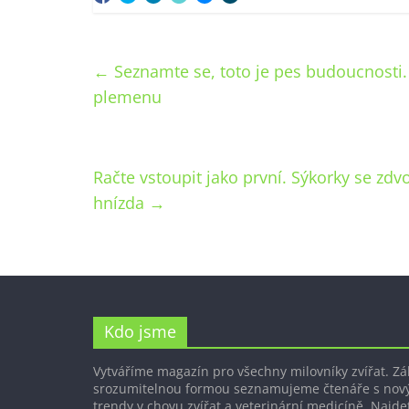
←
Seznamte se, toto je pes budoucnosti.
plemenu
Račte vstoupit jako první. Sýkorky se zdv
hnízda
→
Kdo jsme
Vytváříme magazín pro všechny milovníky zvířat. Z
srozumitelnou formou seznamujeme čtenáře s nov
trendy v chovu zvířat a veterinární medicíně. Najdet