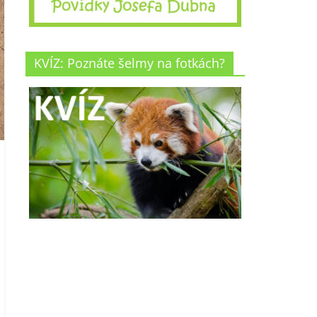
KVÍZ: Poznáte šelmy na fotkách?