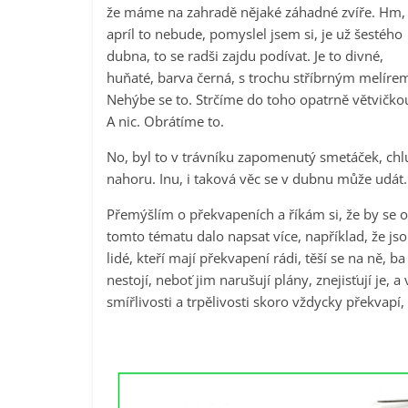
že máme na zahradě nějaké záhadné zvíře. Hm,
apríl to nebude, pomyslel jsem si, je už šestého
dubna, to se radši zajdu podívat. Je to divné,
huňaté, barva černá, s trochu stříbrným melíre
Nehýbe se to. Strčíme do toho opatrně větvičk
A nic. Obrátíme to.
No, byl to v trávníku zapomenutý smetáček, ch
nahoru. Inu, i taková věc se v dubnu může udát.
Přemýšlím o překvapeních a říkám si, že by se o
tomto tématu dalo napsat více, například, že js
lidé, kteří mají překvapení rádi, těší se na ně, b
nestojí, neboť jim narušují plány, znejisťují je, a
smířlivosti a trpělivosti skoro vždycky překvapí