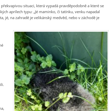
 překvapivou situaci, která vypadá pravděpodobně a které se
ských aprílech typu: „Jé maminko, či tatínku, venku napadal
ata, jé, na zahradě je velikánský medvěd, nebo v záchodě je
né
li.
na,