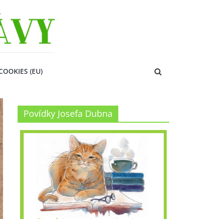
COOKIES (EU)
Povídky Josefa Dubna