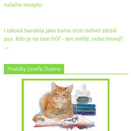
našeho receptu
I taková banalita jako barva srsti ovlivní zdraví
psa. Kdo je na tom hůř – ten světlý, nebo tmavý?
→
Povídky Josefa Dubna