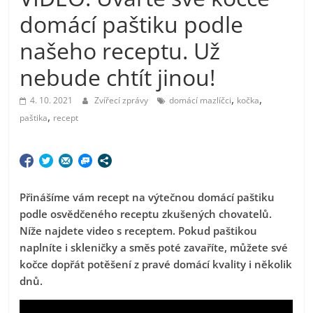
domácí paštiku podle
našeho receptu. Už
nebude chtít jinou!
,
,
4. 10. 2021
Zvířecí zprávy
domácí mazlíčci
kočka
,
paštika
recept
Přinášíme vám recept na výtečnou domácí paštiku
podle osvědčeného receptu zkušených chovatelů.
Níže najdete video s receptem. Pokud paštikou
naplníte i skleničky a směs poté zavaříte, můžete své
kočce dopřát potěšení z pravé domácí kvality i několik
dnů.