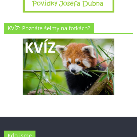
KVÍZ: Poznáte šelmy na fotkách?
Kdo jsme