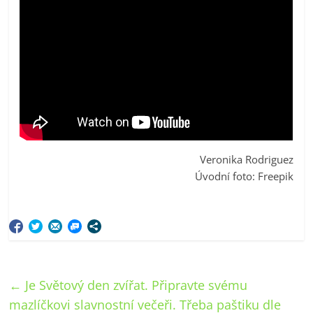
Veronika Rodriguez
Úvodní foto: Freepik
←
Je Světový den zvířat. Připravte svému
mazlíčkovi slavnostní večeři. Třeba paštiku dle