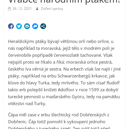
26. 12. 2021
Zvířecí zprávy
Heraldickými ptáky bývají většinou orli nebo orlice, u
nás například ta moravská, jejíž tělo v modrém poli je
červenobíle popřípadě červenozlatě šachované. Však
nejspíš proto se říkalo a říká: moravská orlice pestrá,
českého lva věrná je sestra. Na erbech však lze najít i jiné
ptáky, například na erbu Schwarzenbergů krkavce, jak
klove do hlavy Turka, tedy mrtvého. To sám císař Rudolf
takto erb polepšil knížeti Adolfovi v roce 1599 za dobytí
turecké pevnosti u maďarského Györu, tedy na památku
vítězství nad Turky.
Čápa měl zase v erbu šlechtický rod Dobřenských z
Dobřenic. Čáp totiž pomohl k vykoupení jednoho
Dobřenského z tureckého zajetí. Ten rytíř totiž před