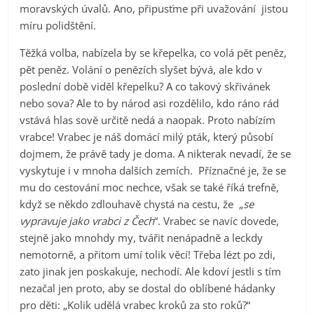
moravských úvalů. Ano, připusťme při uvažování jistou
míru polidštění.
Těžká volba, nabízela by se křepelka, co volá pět peněz,
pět peněz. Volání o penězích slyšet bývá, ale kdo v
poslední době viděl křepelku? A co takový skřivánek
nebo sova? Ale to by národ asi rozdělilo, kdo ráno rád
vstává hlas sově určitě nedá a naopak. Proto nabízím
vrabce! Vrabec je náš domácí milý pták, který působí
dojmem, že právě tady je doma. A nikterak nevadí, že se
vyskytuje i v mnoha dalších zemích. Příznačné je, že se
mu do cestování moc nechce, však se také říká trefně,
když se někdo zdlouhavě chystá na cestu, že „
se
vypravuje jako vrabci z Čech
“. Vrabec se navíc dovede,
stejně jako mnohdy my, tvářit nenápadně a leckdy
nemotorně, a přitom umí tolik věcí! Třeba lézt po zdi,
zato jinak jen poskakuje, nechodí. Ale kdoví jestli s tím
nezačal jen proto, aby se dostal do oblíbené hádanky
pro děti: „Kolik udělá vrabec kroků za sto roků?“