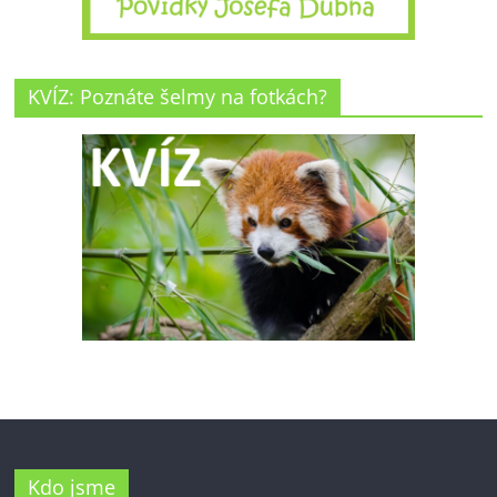
KVÍZ: Poznáte šelmy na fotkách?
Kdo jsme