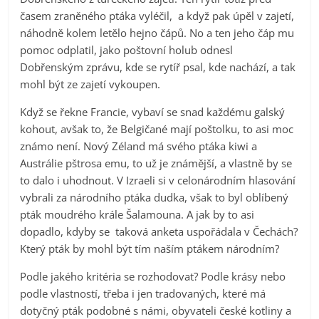
časem zraněného ptáka vyléčil, a když pak úpěl v zajetí,
náhodně kolem letělo hejno čápů. No a ten jeho čáp mu
pomoc odplatil, jako poštovní holub odnesl
Dobřenským zprávu, kde se rytíř psal, kde nachází, a tak
mohl být ze zajetí vykoupen.
Když se řekne Francie, vybaví se snad každému galský
kohout, avšak to, že Belgičané mají poštolku, to asi moc
známo není. Nový Zéland má svého ptáka kiwi a
Austrálie pštrosa emu, to už je známější, a vlastně by se
to dalo i uhodnout. V Izraeli si v celonárodním hlasování
vybrali za národního ptáka dudka, však to byl oblíbený
pták moudrého krále Šalamouna. A jak by to asi
dopadlo, kdyby se taková anketa uspořádala v Čechách?
Který pták by mohl být tím naším ptákem národním?
Podle jakého kritéria se rozhodovat? Podle krásy nebo
podle vlastností, třeba i jen tradovaných, které má
dotyčný pták podobné s námi, obyvateli české kotliny a