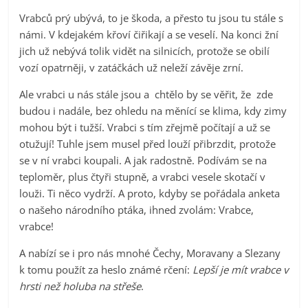
Vrabců prý ubývá, to je škoda, a přesto tu jsou tu stále s
námi. V kdejakém křoví čiřikají a se veselí. Na konci žní
jich už nebývá tolik vidět na silnicích, protože se obilí
vozí opatrněji, v zatáčkách už neleží závěje zrní.
Ale vrabci u nás stále jsou a chtělo by se věřit, že zde
budou i nadále, bez ohledu na měnící se klima, kdy zimy
mohou být i tužší. Vrabci s tím zřejmě počítají a už se
otužují! Tuhle jsem musel před louží přibrzdit, protože
se v ní vrabci koupali. A jak radostně. Podívám se na
teploměr, plus čtyři stupně, a vrabci vesele skotačí v
louži. Ti něco vydrží. A proto, kdyby se pořádala anketa
o našeho národního ptáka, ihned zvolám: Vrabce,
vrabce!
A nabízí se i pro nás mnohé Čechy, Moravany a Slezany
k tomu použít za heslo známé rčení:
Lepší je mít vrabce v
hrsti než holuba na střeše
.