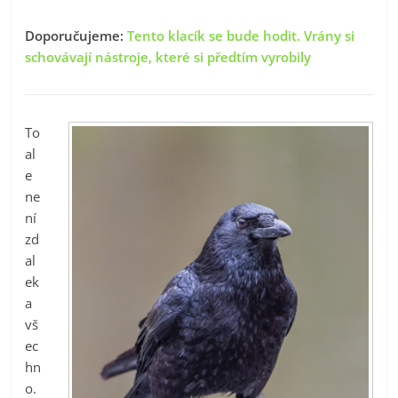
Doporučujeme:
Tento klacík se bude hodit. Vrány si
schovávají nástroje, které si předtím vyrobily
To
al
e
ne
ní
zd
al
ek
a
vš
ec
hn
o.