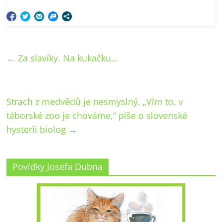
←
Za slavíky. Na kukačku…
Strach z medvědů je nesmyslný. „Vím to, v
táborské zoo je chováme,“ píše o slovenské
hysterii biolog
→
Povídky Josefa Dubna