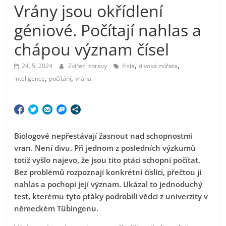
Vrány jsou okřídlení
géniové. Počítají nahlas a
chápou význam čísel
,
,
24. 5. 2024
Zvířecí zprávy
čísla
divoká zvířata
,
,
inteligence
počítání
vrána
Biologové nepřestávají žasnout nad schopnostmi
vran. Není divu. Při jednom z posledních výzkumů
totiž vyšlo najevo, že jsou tito ptáci schopni počítat.
Bez problémů rozpoznají konkrétní číslici, přečtou ji
nahlas a pochopí její význam. Ukázal to jednoduchý
test, kterému tyto ptáky podrobili vědci z univerzity v
německém Tübingenu.