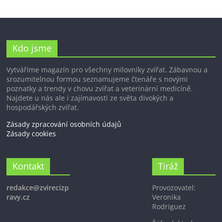
Kdo jsme
Vytváříme magazín pro všechny milovníky zvířat. Zábavnou a
srozumitelnou formou seznamujeme čtenáře s novými
poznatky a trendy v chovu zvířat a veterinární medicíně.
Najdete u nás ale i zajímavosti ze světa divokých a
hospodářských zvířat.
Zásady zpracování osobních údajů
Zásady cookies
Kontakt
Tiráž
redakce@zvirecizp
Provozovatel:
ravy.cz
Veronika
Rodriguez