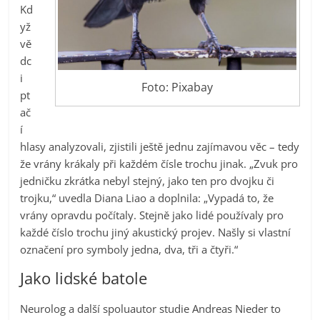
Kd
yž
vě
dc
i
Foto: Pixabay
pt
ač
í
hlasy analyzovali, zjistili ještě jednu zajímavou věc – tedy
že vrány krákaly při každém čísle trochu jinak. „Zvuk pro
jedničku zkrátka nebyl stejný, jako ten pro dvojku či
trojku,“ uvedla Diana Liao a doplnila: „Vypadá to, že
vrány opravdu počítaly. Stejně jako lidé používaly pro
každé číslo trochu jiný akustický projev. Našly si vlastní
označení pro symboly jedna, dva, tři a čtyři.“
Jako lidské batole
Neurolog a další spoluautor studie Andreas Nieder to