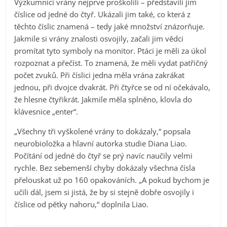
Výzkumníci vrány nejprve proškolili – představili jim
číslice od jedné do čtyř. Ukázali jim také, co která z
těchto číslic znamená – tedy jaké množství znázorňuje.
Jakmile si vrány znalosti osvojily, začali jim vědci
promítat tyto symboly na monitor. Ptáci je měli za úkol
rozpoznat a přečíst. To znamená, že měli vydat patřičný
počet zvuků. Při číslici jedna měla vrána zakrákat
jednou, při dvojce dvakrát. Při čtyřce se od ní očekávalo,
že hlesne čtyřikrát. Jakmile měla splněno, klovla do
klávesnice „enter“.
„Všechny tři vyškolené vrány to dokázaly,“ popsala
neurobioložka a hlavní autorka studie Diana Liao.
Počítání od jedné do čtyř se prý navíc naučily velmi
rychle. Bez sebemenší chyby dokázaly všechna čísla
přelouskat už po 160 opakováních. „A pokud bychom je
učili dál, jsem si jistá, že by si stejně dobře osvojily i
číslice od pětky nahoru,“ doplnila Liao.