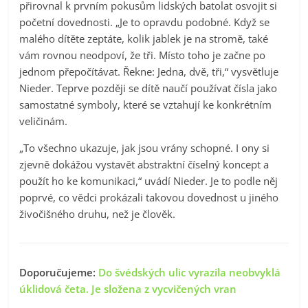
přirovnal k prvním pokusům lidských batolat osvojit si
početní dovednosti. „Je to opravdu podobné. Když se
malého dítěte zeptáte, kolik jablek je na stromě, také
vám rovnou neodpoví, že tři. Místo toho je začne po
jednom přepočítávat. Řekne: Jedna, dvě, tři,“ vysvětluje
Nieder. Teprve později se dítě naučí používat čísla jako
samostatné symboly, které se vztahují ke konkrétním
veličinám.
„To všechno ukazuje, jak jsou vrány schopné. I ony si
zjevně dokážou vystavět abstraktní číselný koncept a
použít ho ke komunikaci,“ uvádí Nieder. Je to podle něj
poprvé, co vědci prokázali takovou dovednost u jiného
živočišného druhu, než je člověk.
Doporučujeme:
Do švédských ulic vyrazila neobvyklá
úklidová četa. Je složena z vycvičených vran