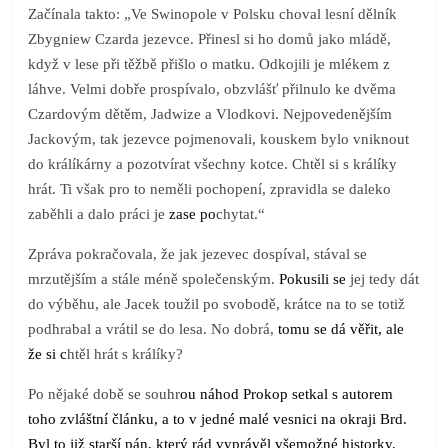
Začínala takto: „Ve Swinopole v Polsku choval lesní dělník
Zbygniew Czarda jezevce. Přinesl si ho domů jako mládě,
když v lese při těžbě přišlo o matku. Odkojili je mlékem z
láhve. Velmi dobře prospívalo, obzvlášť přilnulo ke dvěma
Czardovým dětěm, Jadwize a Vlodkovi. Nejpovedenějším
Jackovým, tak jezevce pojmenovali, kouskem bylo vniknout
do králíkárny a pozotvírat všechny kotce. Chtěl si s králíky
hrát. Ti však pro to neměli pochopení, zpravidla se daleko
zaběhli a dalo práci je
zase po
chytat.“
Zpráva pokračovala, že jak jezevec dospíval, stával se
mrzutějším a stále méně společenským.
Pokusili se
jej tedy dát
do výběhu, ale Jacek toužil po svobodě, krátce na to se totiž
podhrabal a vrátil se do lesa. No dobrá,
tomu se dá věřit, ale
že si c
htěl hrát s králíky?
Po nějaké době se souhr
ou náhod Prokop setkal s autorem
toho zvláštní článku, a to v jedné malé vesnici na okraji Brd.
Byl to již starší pán, který rád vyprávěl všemožné historky,