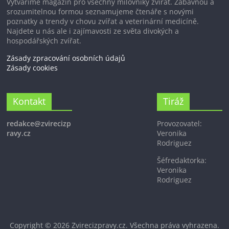
Vytváříme magazín pro všechny milovníky zvířat. Zábavnou a
srozumitelnou formou seznamujeme čtenáře s novými
poznatky a trendy v chovu zvířat a veterinární medicíně.
Najdete u nás ale i zajímavosti ze světa divokých a
hospodářských zvířat.
Zásady zpracování osobních údajů
Zásady cookies
Kontakt
Tiráž
redakce@zvirecizp
Provozovatel:
ravy.cz
Veronika
Rodriguez
Šéfredaktorka:
Veronika
Rodriguez
Copyright © 2026
Zvirecizpravy.cz
. Všechna práva vyhrazena.