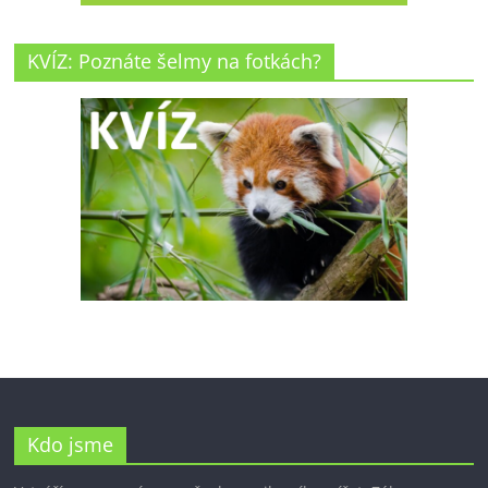
KVÍZ: Poznáte šelmy na fotkách?
Kdo jsme