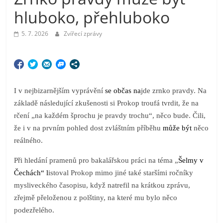
hluboko, přehluboko
5. 7. 2026
Zvířecí zprávy
I v nejbizarnějším vyprávění
se občas na
jde zrnko pravdy. Na
základě následující zkušenosti si Prokop troufá tvrdit, že na
rčení „na každém šprochu je pravdy trochu“, něco bude. Čili,
že i v na prvním pohled dost zvláštním příběhu
může být
něco
reálného.
Při hledání pramenů pro bakalářskou práci na téma „
Šelmy v
Čechách“ l
istoval Prokop mimo jiné také staršími ročníky
mysliveckého časopisu, když natrefil na krátkou zprávu,
zřejmě přeloženou z polštiny, na které mu bylo něco
podezřelého.