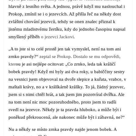
hlavně z lesního světa. A jednou, právě když mu naslouchal i
Prokop, zmínil se i o jezevcích. Až přišla řeč na někdy dost
zvláštní chování jezevců, tehdy se onen znalec přiznal k
jistému mladistvému žertíku, kdy do jednoho časopisu napsal
smyšlený příběh
o jezevci Jackovi.
„
A to jste si to celé prostě jen tak vymyslel, není na tom ani
zrnko pravdy?“
zeptal se Prokop. Dostalo se mu odpovědi,
kter
ou je asi nejlépe ocitovat: „Co zrnko, leda tak králičí
bobek pravdy! Když mi byly asi dva roky, u babiččiny sestry
na vesnici jsem objevoval na dvoře slepice a kuřata, vrabce, v
maštali krávy, no a v králíkárně králíky. To já, žádný jezevec,
jsem si s nimi chtěl hrát, a tak jsem jim pozotvíral dvířka. Ale
na tom není nic moc pozoruhodného, proto jsem to radši
svedl na jezevce. Někdy je ta pravda hluboko, a může být i
poněkud překroucená, ale nakonec může být i zábavná, ne?“
Nu a někdy se místo zrnka pravdy najde jenom bobek. A