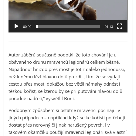
00:00
01:13
Autor záběrů současně podotkl, že toto chování je u
obávaného druhu mravenců legionářů celkem běžné.
Napadnout hnízdo přes most je totiž daleko jednodušší,
než k němu lézt hlavou dolů po zdi. „Tím, že se vydají
cestou přes most, dokážou bez větší námahy odnést i
těžkou kořist, se kterou by se při putování hlavou dolů
pořádně nadřeli,“ vysvětlil Boni.
Podobným způsobem si ostatně mravenci počínají i v
jiných případech – například když se ke kořisti potřebují
dostat přes nerovný či jinak narušený povrch. I v
takovém okamžiku použijí mravenci legionáři svá vlastní