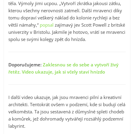
těla. Výmoly jimi ucpou. „Vytvoří zkrátka jakousi zátku,
kterou všechny nerovnosti zatmelí. Další mravenci díky
tomu dopraví veškerý náklad do kolonie rychleji a bez
větší námahy,“
popsal
zajímavý jev Scott Powell z britské
univerzity v Bristolu. Jakmile je hotovo, vrátí se mravenci
spolu se svými kolegy zpět do hnízda.
Doporučujeme:
Zaklesnou se do sebe a vytvoří živý
řetěz. Video ukazuje, jak si včely staví hnízdo
I další video ukazuje, jak jsou mravenci pilní a kreativní
architekti. Tentokrát ovšem v podzemí, kde si budují celá
velkoměsta. Ta jsou sestavená z důmyslné spleti chodeb
a komůrek, jež dohromady vytvářejí rozsáhlý podzemní
labyrint.