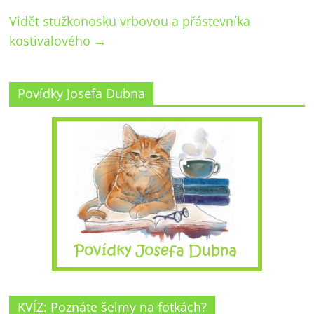
Vidět stužkonosku vrbovou a přástevníka
kostivalového
→
Povídky Josefa Dubna
KVÍZ: Poznáte šelmy na fotkách?