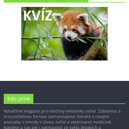
Kdo jsme
Vytváříme magazín pro všechny milovníky zvířat. Zábavnou a
srozumitelnou formou seznamujeme čtenáře s novými
poznatky a trendy v chovu zvířat a veterinární medicíně.
Najdete u nás ale i zajímavosti ze světa divokých a