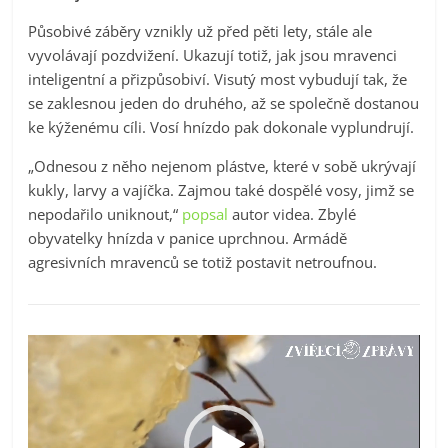
Působivé záběry vznikly už před pěti lety, stále ale
vyvolávají pozdvižení. Ukazují totiž, jak jsou mravenci
inteligentní a přizpůsobiví. Visutý most vybudují tak, že
se zaklesnou jeden do druhého, až se společně dostanou
ke kýženému cíli. Vosí hnízdo pak dokonale vyplundrují.
„Odnesou z něho nejenom plástve, které v sobě ukrývají
kukly, larvy a vajíčka. Zajmou také dospělé vosy, jimž se
nepodařilo uniknout,“
popsal
autor videa. Zbylé
obyvatelky hnízda v panice uprchnou. Armádě
agresivních mravenců se totiž postavit netroufnou.
Video
přehrávač