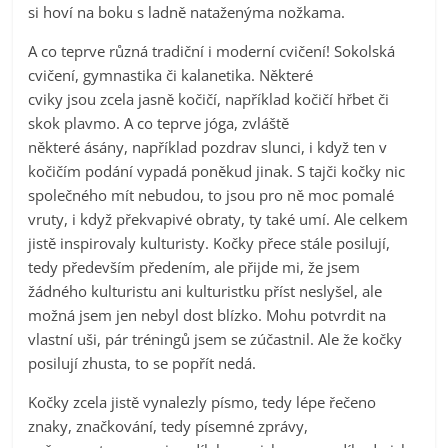
si hoví na boku s ladně nataženýma nožkama.
A co teprve různá tradiční i moderní cvičení! Sokolská
cvičení, gymnastika či kalanetika. Některé
cviky jsou zcela jasně kočičí, například kočičí hřbet či
skok plavmo. A co teprve jóga, zvláště
některé ásány, například pozdrav slunci, i když ten v
kočičím podání vypadá poněkud jinak. S tajči kočky nic
společného mít nebudou, to jsou pro ně moc pomalé
vruty, i když překvapivé obraty, ty také umí. Ale celkem
jistě inspirovaly kulturisty. Kočky přece stále posilují,
tedy především předením, ale přijde mi, že jsem
žádného kulturistu ani kulturistku příst neslyšel, ale
možná jsem jen nebyl dost blízko. Mohu potvrdit na
vlastní uši, pár tréningů jsem se zúčastnil. Ale že kočky
posilují zhusta, to se popřít nedá.
Kočky zcela jistě vynalezly písmo, tedy lépe řečeno
znaky, značkování, tedy písemné zprávy,