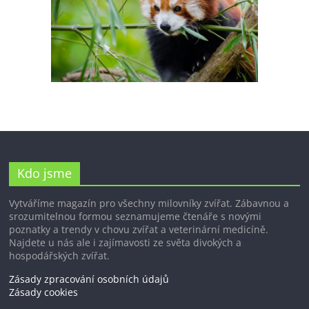
Kdo jsme
Vytváříme magazín pro všechny milovníky zvířat. Zábavnou a
srozumitelnou formou seznamujeme čtenáře s novými
poznatky a trendy v chovu zvířat a veterinární medicíně.
Najdete u nás ale i zajímavosti ze světa divokých a
hospodářských zvířat.
Zásady zpracování osobních údajů
Zásady cookies