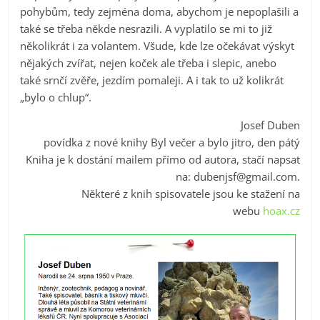
pohybům, tedy zejména doma, abychom je nepoplašili a
také se třeba někde nesrazili. A vyplatilo se mi to již
několikrát i za volantem. Všude, kde lze očekávat výskyt
nějakých zvířat, nejen koček ale třeba i slepic, anebo
také srnčí zvěře, jezdím pomaleji. A i tak to už kolikrát
„bylo o chlup“.
Josef Duben
povídka z nové knihy Byl večer a bylo jitro, den pátý
Kniha je k dostání mailem přímo od autora, stačí napsat
na:
dubenjsf@gmail.com
.
Některé z knih spisovatele jsou ke stažení na
webu
hoax.cz