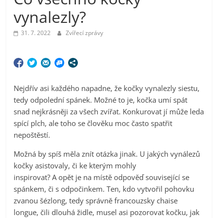
vynalezly?
31. 7. 2022
Zvířecí zprávy
Nejdřív asi každého napadne, že kočky vynalezly siestu,
tedy odpolední spánek. Možné to je, kočka umí spát
snad nejkrásněji za všech zvířat. Konkurovat jí může leda
spící plch, ale toho se člověku moc často spatřit
nepoštěstí.
Možná by spíš měla znít otázka jinak. U jakých vynálezů
kočky asistovaly, či ke kterým mohly
inspirovat? A opět je na místě odpověď související se
spánkem, či s odpočinkem. Ten, kdo vytvořil pohovku
zvanou šézlong, tedy správně francouzsky chaise
longue, čili dlouhá židle, musel asi pozorovat kočku, jak