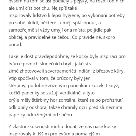
ovšem na tom se asi podílely s pejsky, na rozdíl od nich
ale umí číst potichu. Nejspíš také
inspirovaly lidstvo k lepší hygieně, po vykonání potřeby
po sobě uklidí, některé i umějí spláchnout, a
samozřejmě si vždy umyjí ona místa, po jídle pak
obličej, a pravidelně se češou. Co pravidelně, skoro
pořád.
Také je dost pravděpodobné, že kočky byly inspirací pro
tvůrce prvních slunečních brýlí, jaké si v
zimě zhotovovali severoameričtí Indiáni z březové kůry.
Vtip spočíval v tom, že průzory byly jen
štěrbiny, podobné zúženým panenkám koček. I když,
kočičí panenky se zužují vertikálně, a tyto
brýle měly štěrbiny horizontální, které se po proříznutí
odklopily odshora, takže chránily oči i před slunečními
paprsky odráženými od sněhu.
Z vlastní zkušenosti mohu dodat, že nás naše kočky
inspirovaly k tišším projevům a pomalejším