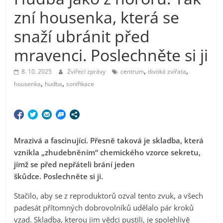
zní housenka, která se
snaží ubránit před
mravenci. Poslechněte si ji
,
,
8. 10. 2025
Zvířecí zprávy
centrum
divoká zvířata
,
,
housenka
hudba
sonifikace
Mrazivá a fascinující. Přesně tak
ová je
skladba
, která
vznikla
„zhudebněním“ chemického vzorce
sekretu,
jímž se před nepřáteli brání jeden
škůdce.
Poslechněte si ji.
Stačilo, aby se z reproduktorů ozval tento zvuk, a všech
padesát přítomných dobrovolníků udělalo pár kroků
vzad. Skladba, kterou jim vědci pustili, je spolehlivě