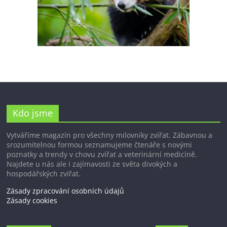
Kdo jsme
Vytváříme magazín pro všechny milovníky zvířat. Zábavnou a
srozumitelnou formou seznamujeme čtenáře s novými
poznatky a trendy v chovu zvířat a veterinární medicíně.
Najdete u nás ale i zajímavosti ze světa divokých a
hospodářských zvířat.
Zásady zpracování osobních údajů
Zásady cookies