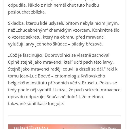
odpudila. Nikdo z nich neměl chuť tuto hudbu
poslouchat zblízka.
Skladba, kterou lidé uslyšeli, přitom nebyla ničím jiným,
než „zhudebněným“ chemickým vzorcem. Konkrétně šlo
o vzorec sekretu, který na obranu před mravenci
vylučují larvy jednoho škůdce – pilatky březové.
„Což je fascinující. Dobrovolníci se vlastně zachovali
úplně stejně jako mravenci, kteří ucítí pach této larvy.
Stejně jako mravenci raději couvli a drželi se dál,“ řekl k
tomu Jean-Luc Boevé – entomolog z Královského
belgického institutu přírodních věd v Bruselu. Pokus se
tedy podle něj vydařil. Ukázal, že pach sekretu mravence
opravdu odpuzuje. Současně doložil, že metoda
takzvané sonifikace funguje.