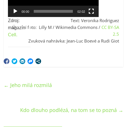
00:00
02:02
Text: Veronika Rodriguez
Zdroj:
Úvodní foto: Lilly M / Wikimedia Commons /
CC BY-SA
magazín
2.5
Cell.
Zvuková nahrávka: Jean-Luc Boevé a Rudi Giot
←
Jeho milá rozmilá
Kdo dlouho podlézá, na tom se to pozná
→