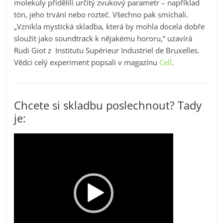
molekuly přidělili určitý zvukový parametr – například
tón, jeho trvání nebo rozteč. Všechno pak smíchali.
„Vznikla mystická skladba, která by mohla docela dobře
sloužit jako soundtrack k nějakému hororu,“ uzavírá
Rudi Giot z Institutu Supérieur Industriel de Bruxelles.
Vědci celý experiment popsali v magazínu
Cell
.
Chcete si skladbu poslechnout? Tady
je:
Video
přehrávač