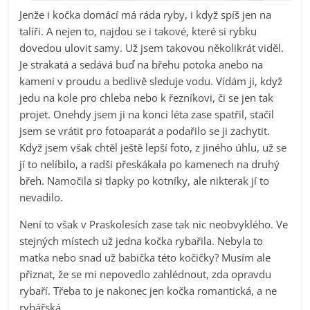
Jenže i kočka domácí má ráda ryby, i když spíš jen na
talíři. A nejen to, najdou se i takové, které si rybku
dovedou ulovit samy. Už jsem takovou několikrát viděl.
Je strakatá a sedává buď na břehu potoka anebo na
kameni v proudu a bedlivě sleduje vodu. Vídám ji, když
jedu na kole pro chleba nebo k řezníkovi, či se jen tak
projet. Onehdy jsem ji na konci léta zase spatřil, stačil
jsem se vrátit pro fotoaparát a podařilo se ji zachytit.
Když jsem však chtěl ještě lepší foto, z jiného úhlu, už se
jí to nelíbilo, a radši přeskákala po kamenech na druhý
břeh. Namočila si tlapky po kotníky, ale nikterak jí to
nevadilo.
Není to však v Praskolesích zase tak nic neobvyklého. Ve
stejných místech už jedna kočka rybařila. Nebyla to
matka nebo snad už babička této kočičky? Musím ale
přiznat, že se mi nepovedlo zahlédnout, zda opravdu
rybaří. Třeba to je nakonec jen kočka romantická, a ne
rybářská.