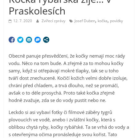
Praskolesích
,
,
12. 7. 2020
Zvířecí zprávy
Josef Duben
kočka
povídky
Obecně panuje přesvědčení, že kočky nemají moc rády
vodu. Něco na tom bude. A zřejmě za to mohou kočky
samy, když si otřepávají mokré tlapky, tak se u toho
tváří dost znechuceně. Kočičí kožich velmi dobře izoluje,
chrání před chladem, a trvá dlouho, než se promáčí,
avšak o to déle prosychá. Proto také kočka zřejmě
hodně zvažuje, zda se do vody pustit nebo ne.
Leckdo si asi vybaví fotky či filmové záběry tygrů
plovoucích ve vodě, anebo i zvláštní kočky, která s
oblibou chytá ryby, kočky rybářské. Ta se vrhá do vody a
s otevřenýma očima pronásleduje svou kořist. Tato