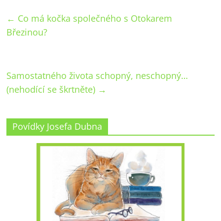
←
Co má kočka společného s Otokarem
Březinou?
Samostatného života schopný, neschopný…
(nehodící se škrtněte)
→
Povídky Josefa Dubna