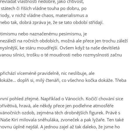
evládat vlastnosti nedobré, jako chtivost,
státech či říších vládne touha po dobru, po
riody, v nichž vládne chaos, materialismus a
nebo tak, dobrá zpráva je, že se tato období střídají.
ptimismu nebo naznačenému pesimismu, je
 nezáleží na ročních obdobích, možná ale přece jen trochu záleží
myslnější, ke stáru moudřejší. Ovšem když ta naše devítiletá
anou silnici, trošku o té moudrosti nebo rozmyslnosti začnu
 přichází víceméně pravidelně, nic neslibuje, ale
, i dokáže… doplň si, milý čtenáři, co všechno kočka dokáže. Třeba
rvní pohled zřejmé. Například o Vánocích. Kočičí chování sice
 přívětivá, hravá, ale někdy přece jen podlehne atmosféře
vánočních ozdob, zejména těch drobnějších figurek. Právě s
aše Kiri milovala sněhuláka, zvoneček a pak lyžaře. Ten také
hovnu úplně nejdál. A jednou zajel až tak daleko, že jsme ho