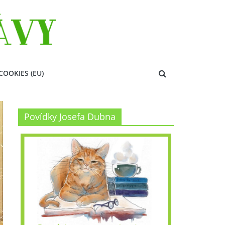
COOKIES (EU)
Povídky Josefa Dubna