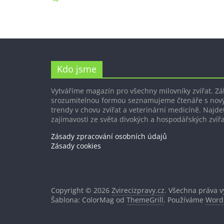
Kdo jsme
Vytváříme magazín pro všechny milovníky zvířat. Z
srozumitelnou formou seznamujeme čtenáře s nov
trendy v chovu zvířat a veterinární medicíně. Najdet
zajímavosti ze světa divokých a hospodářských zvířa
Zásady zpracování osobních údajů
Zásady cookies
Copyright © 2026
Zvirecizpravy.cz
. Všechna práva 
Šablona: ColorMag od
ThemeGrill
. Používáme
Word