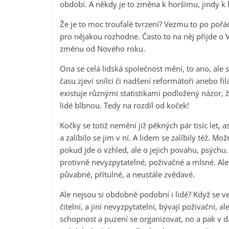
období. A někdy je to změna k horšímu, jindy k 
Že je to moc troufalé tvrzení? Vezmu to po pořá
pro nějakou rozhodne. Často to na něj přijde o 
změnu od Nového roku.
Ona se celá lidská společnost mění, to ano, ale 
času zjeví snílci či nadšení reformátoři anebo f
existuje různými statistikami podložený názor, ž
lidé blbnou. Tedy na rozdíl od koček!
Kočky se totiž nemění již pěkných pár tisíc let, a
a zalíbilo se jim v ní. A lidem se zalíbily též. Mo
pokud jde o vzhled, ale o jejich povahu, psýchu. 
protivně nevyzpytatelné, poživačné a mlsné. Ale p
půvabné, přítulné, a neustále zvědavé.
Ale nejsou si obdobně podobní i lidé? Když se ve
čitelní, a jiní nevyzpytatelní, bývají poživační, 
schopnost a puzení se organizovat, no a pak v d