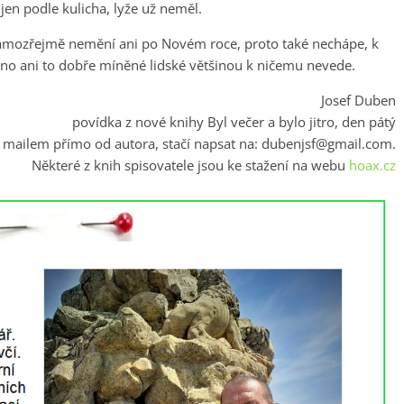
 jen podle kulicha, lyže už neměl.
samozřejmě nemění ani po Novém roce, proto také nechápe, k
ono ani to dobře míněné lidské většinou k ničemu nevede.
Josef Duben
povídka z nové knihy Byl večer a bylo jitro, den pátý
í mailem přímo od autora, stačí napsat na:
dubenjsf@gmail.com
.
Některé z knih spisovatele jsou ke stažení na webu
hoax.cz