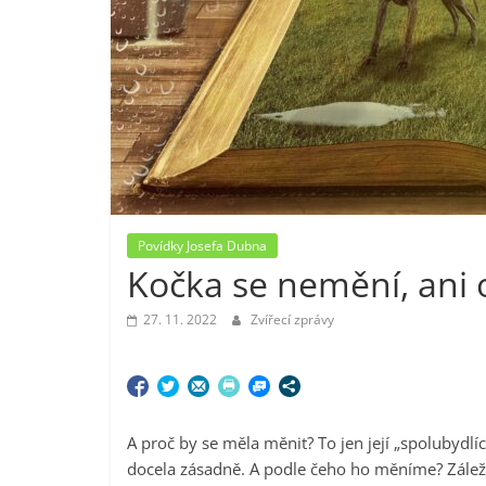
Povídky Josefa Dubna
Kočka se nemění, ani 
27. 11. 2022
Zvířecí zprávy
A proč by se měla měnit? To jen její „spolubydlí
docela zásadně. A podle čeho ho měníme? Záleží