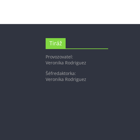
Tiráž
Provozovatel:
Veronika Rodriguez
Šéfredaktorka:
Veronika Rodriguez