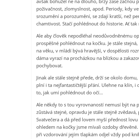
avšak bohužel ne na dlouho, brzy zase začnou př
poživačnost, zlomyslnost, apod. Periody, kdy ve 
srozumění a porozumění, se zdají kratší, než pe
chamtivost. Stačí pohlédnout do historie. Ať tak 
Ale aby člověk nepodléhal neodůvodněnému o
prospěšné pohlédnout na kočku. Je stále stejná,
na věku, v mládí bývá hravější, v dospělosti roz
dáma vyrazí na procházkou na blízkou a zakazov
pochybovat.
Jinak ale stále stejně přede, drží se okolo domu,
plní i ta nejfantastičtější přání. Ulehne na klín
to, jak umí pohlédnout do očí…
Ale někdy to s tou vyrovnaností nemusí být na p
zůstává stejné, opravdu je stále stejně zvědavá,
Svatvečera a dá před lovem myší přednost lovu 
ohledem na kočky jsme mívali ozdoby dřevěné. N
při vzdorování jejím tlapkám odjel vždy pod kni