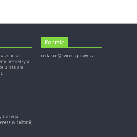
Kontakt
ábavnou a
redakce@zvirecizpravy.cz
ými poznatky a
e u nás ale i
t.
vyhrazena.
Press
(v češtině).