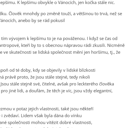
lepšímu. K lepšímu obvykle o Vánocích, jen kočka stále nic.
dku. Člověk mnohdy po změně touží, a většinou to trvá, než se
Vánocích, anebo by se rád pokusil
s tím vývojem k lepšímu to je na pováženou. I když se čas od
ilantropové, kteří by to s obecnou nápravou rádi zkusili. Nicméně
e ve skutečnosti se lidská společnost mění jen horšímu, tj., že
spoň od té doby, kdy se objevily v lidské blízkosti
žná právě proto, že jsou stále stejné, tedy nikoli
Jsou stále stejně své, čitelné, avšak pro leckterého člověka
ro jiné lidi, a doufám, že těch je víc, jsou vždy elegantní,
zmou v potaz jejich vlastnosti, také jsou někteří
ale i zvědaví. Lidem však byla dána do vínku
ané společnosti mohou vítězit dobré vlastnosti,