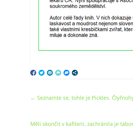
←
Seznamte se, tohle je Pickles. Čtyřnoh
Měli skončit v kafilerii, zachránila je táb
→