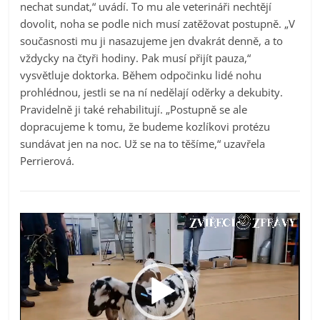
nechat sundat,“ uvádí. To mu ale veterináři nechtějí
dovolit, noha se podle nich musí zatěžovat postupně. „V
současnosti mu ji nasazujeme jen dvakrát denně, a to
vždycky na čtyři hodiny. Pak musí přijít pauza,“
vysvětluje doktorka. Během odpočinku lidé nohu
prohlédnou, jestli se na ní nedělají oděrky a dekubity.
Pravidelně ji také rehabilitují. „Postupně se ale
dopracujeme k tomu, že budeme kozlíkovi protézu
sundávat jen na noc. Už se na to těšíme,“ uzavřela
Perrierová.
Video
přehrávač