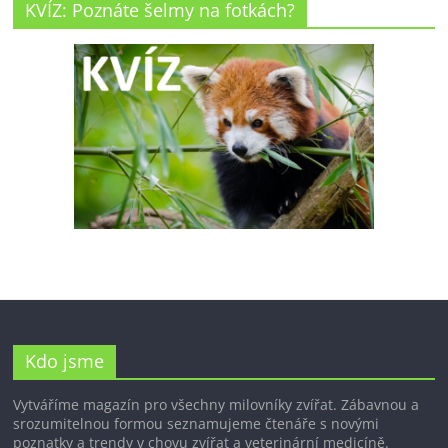
KVÍZ: Poznáte šelmy na fotkách?
Kdo jsme
Vytváříme magazín pro všechny milovníky zvířat. Zábavnou a
srozumitelnou formou seznamujeme čtenáře s novými
poznatky a trendy v chovu zvířat a veterinární medicíně.