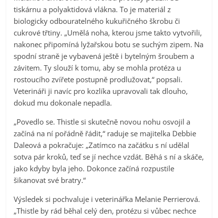
tiskárnu a polyaktidová vlákna. To je materiál z
biologicky odbouratelného kukuřičného škrobu či
cukrové třtiny. „Umělá noha, kterou jsme takto vytvořili,
nakonec připomíná lyžařskou botu se suchým zipem. Na
spodní straně je vybavená ještě i bytelným šroubem a
závitem. Ty slouží k tomu, aby se mohla protéza u
rostoucího zvířete postupně prodlužovat,“ popsali.
Veterináři ji navíc pro kozlíka upravovali tak dlouho,
dokud mu dokonale nepadla.
„Povedlo se. Thistle si skutečně novou nohu osvojil a
začíná na ní pořádně řádit,“ raduje se majitelka Debbie
Daleová a pokračuje: „Zatímco na začátku s ní udělal
sotva pár kroků, teď se jí nechce vzdát. Běhá s ní a skáče,
jako kdyby byla jeho. Dokonce začíná rozpustile
šikanovat své bratry.“
Výsledek si pochvaluje i veterinářka Melanie Perrierová.
„Thistle by rád běhal celý den, protézu si vůbec nechce