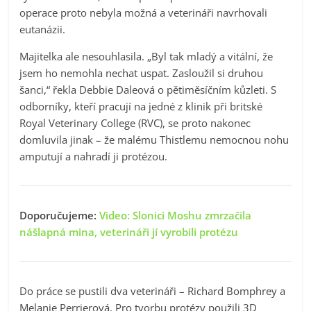
operace proto nebyla možná a veterináři navrhovali
eutanázii.
Majitelka ale nesouhlasila. „Byl tak mladý a vitální, že
jsem ho nemohla nechat uspat. Zasloužil si druhou
šanci,“ řekla Debbie Daleová o pětiměsíčním kůzleti. S
odborníky, kteří pracují na jedné z klinik při britské
Royal Veterinary College (RVC), se proto nakonec
domluvila jinak – že malému Thistlemu nemocnou nohu
amputují a nahradí ji protézou.
Doporučujeme:
Video: Slonici Moshu zmrzačila
nášlapná mina, veterináři jí vyrobili protézu
Do práce se pustili dva veterináři – Richard Bomphrey a
Melanie Perrierová. Pro tvorbu protézy použili 3D