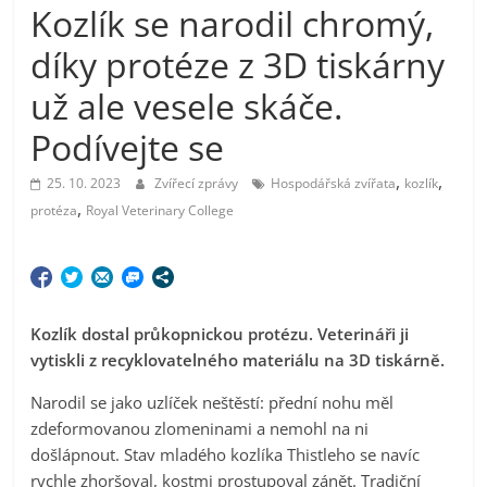
Kozlík se narodil chromý,
díky protéze z 3D tiskárny
už ale vesele skáče.
Podívejte se
,
,
25. 10. 2023
Zvířecí zprávy
Hospodářská zvířata
kozlík
,
protéza
Royal Veterinary College
Kozlík dostal průkopnickou protézu. Veterináři ji
vytiskli z recyklovatelného materiálu na 3D tiskárně.
Narodil se jako uzlíček neštěstí: přední nohu měl
zdeformovanou zlomeninami a nemohl na ni
došlápnout. Stav mladého kozlíka Thistleho se navíc
rychle zhoršoval, kostmi prostupoval zánět. Tradiční