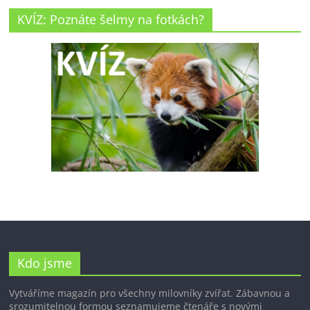
KVÍZ: Poznáte šelmy na fotkách?
Kdo jsme
Vytváříme magazín pro všechny milovníky zvířat. Zábavnou a
srozumitelnou formou seznamujeme čtenáře s novými