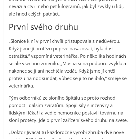
nevážila čtyři nebo pět kilogramů, jak byl zvyklý u lidí,
ale hned celých patnáct.
První svého druhu
„Slonice k ní v první chvíli přistupovala s nedůvěrou.
Když jsme jí protézu poprvé nasazovali, byla dost
ostražitá,“ vzpomíná veterinářka. Po několika hodinách
se ale všechno změnilo. „Mosha si na podporu zvykla a
nakonec se jí ani nechtěla vzdát. Když jsme jí chtěli
protézu na noc sundat, vůbec se jí to nelíbilo,“ směje se
veterinářka.
Tým odborníků ze sloního špitálu se proto rozhodl
pomoct i dalším zvířatům. Spojil síly s inženýry a
lidskými lékaři a vedle nemocnice postavil továrnu na
sloní protézy. Jde o první zařízení svého druhu na světě.
„Doktor Jivacat tu každoročně vyrobí zhruba dvě nové