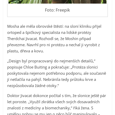
Foto: Freepik
Mosha ale měla obrovské štěstí: na sloní kliniku přijel
ortoped a špičkový specialista na lidské protézy
Therdchai Jivacat. Rozhodl se, že Moshin případ
převezme. Navrhl pro ni protézu a nechal ji vyrobit z
plastu, dřeva a kovu.
„Design byl propracovaný do nejmenších detailů,“
popisuje Chloe Buiting a pokračuje: „Protéza slonici
poskytovala nejenom potřebnou podporu, ale současně
jí netlačila na pahýl. Nebránila tedy průtoku krve a
nezpůsobovala žádné otoky.“
Doktor Jivacat dokonce počítal s tím, že slonice ještě pár
let poroste. „Využil zkrátka všech svých dosavadních
znalostí z medicíny a biomechaniky,“ říká žena. S
umělou nohou se mu jen o něco hůř manipulovalo –