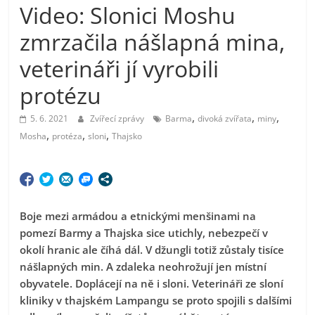
Video: Slonici Moshu
zmrzačila nášlapná mina,
veterináři jí vyrobili
protézu
,
,
,
5. 6. 2021
Zvířecí zprávy
Barma
divoká zvířata
miny
,
,
,
Mosha
protéza
sloni
Thajsko
Boje mezi armádou a etnickými menšinami na
pomezí Barmy a Thajska sice utichly, nebezpečí v
okolí hranic ale číhá dál. V džungli totiž zůstaly tisíce
nášlapných min. A zdaleka neohrožují jen místní
obyvatele. Doplácejí na ně i sloni. Veterináři ze sloní
kliniky v thajském Lampangu se proto spojili s dalšími