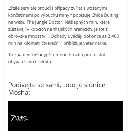
„Stále sem ale proudí i případy zvířat s utrženými
končetinami po výbuchu miny,“ popisuje Chloe Buiting
na webu The Jungle Doctor. Nášlapných min, které
zůstávají v kopcích na thajských hranicích, je totiž
obrovské množství. „Odhady uvádějí dokonce až 2 400
min na kilometr čtvereční,“ přibližuje veterinářka.
To znamená všudypřítomnou hrozbu pro místní
obyvatelstvo i zvířata.
Podívejte se sami, toto je slonice
Mosha:
Video
přehrávač