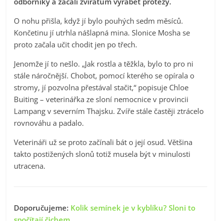
odborníky a začali zvířatům vyrábět protézy.
O nohu přišla, když jí bylo pouhých sedm měsíců.
Končetinu jí utrhla nášlapná mina. Slonice Mosha se
proto začala učit chodit jen po třech.
Jenomže jí to nešlo. „Jak rostla a těžkla, bylo to pro ni
stále náročnější. Chobot, pomocí kterého se opírala o
stromy, jí pozvolna přestával stačit,“ popisuje Chloe
Buiting – veterinářka ze sloní nemocnice v provincii
Lampang v severním Thajsku. Zvíře stále častěji ztrácelo
rovnováhu a padalo.
Veterináři už se proto začínali bát o její osud. Většina
takto postižených slonů totiž musela být v minulosti
utracena.
Doporučujeme:
Kolik semínek je v kyblíku? Sloni to
spočítají čichem