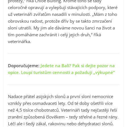
protézy,“ říká Chloe Buiting. Kromě toho se tady
celoročně opravují a vylepšují stávajících podpory, které
už veterináři zvířatům nasadili v minulosti. „Mám z toho
obrovskou radost, protože dřív by se takto zmrzačení
sloni utratili. My jim ale dáváme novou šanci na život a
tím pomáháme zachránit i celý jejich druh,“ říká
veterinářka.
Doporučujeme:
Jedete na Bali? Pak si dejte pozor na
opice. Loupí turistům cennosti a požadují „výkupné“
Nadace přátel asijských slonů a první sloní nemocnice
vznikly přes osmadvaceti lety. Od té doby ošetřili více
než 4,5 tisíce chobotnatců. Veterináři tady nejčastěji řeší
zranění způsobená člověkem – tedy střelné a řezné rány.
Léčí ale i šedý zákal, rakovinu nebo dehydrataci slonů.