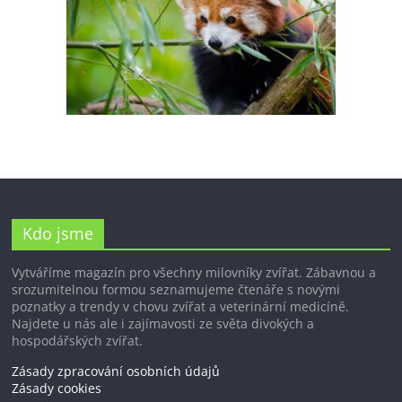
Kdo jsme
Vytváříme magazín pro všechny milovníky zvířat. Zábavnou a
srozumitelnou formou seznamujeme čtenáře s novými
poznatky a trendy v chovu zvířat a veterinární medicíně.
Najdete u nás ale i zajímavosti ze světa divokých a
hospodářských zvířat.
Zásady zpracování osobních údajů
Zásady cookies