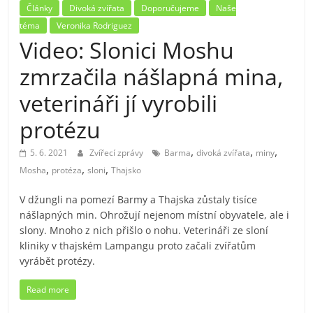
Články
Divoká zvířata
Doporučujeme
Naše
téma
Veronika Rodriguez
Video: Slonici Moshu
zmrzačila nášlapná mina,
veterináři jí vyrobili
protézu
,
,
,
5. 6. 2021
Zvířecí zprávy
Barma
divoká zvířata
miny
,
,
,
Mosha
protéza
sloni
Thajsko
V džungli na pomezí Barmy a Thajska zůstaly tisíce
nášlapných min. Ohrožují nejenom místní obyvatele, ale i
slony. Mnoho z nich přišlo o nohu. Veterináři ze sloní
kliniky v thajském Lampangu proto začali zvířatům
vyrábět protézy.
Read more