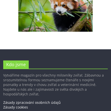
Kdo jsme
Vytváříme magazín pro všechny milovníky zvířat. Zábavnou a
srozumitelnou formou seznamujeme čtenáře s novými
poznatky a trendy v chovu zvířat a veterinární medicíně.
Najdete u nás ale i zajímavosti ze světa divokých a
hospodářských zvířat.
Zásady zpracování osobních údajů
Zásady cookies