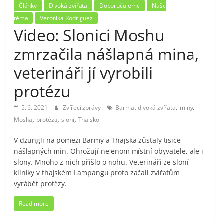
Články
Divoká zvířata
Doporučujeme
Naše
téma
Veronika Rodriguez
Video: Slonici Moshu
zmrzačila nášlapná mina,
veterináři jí vyrobili
protézu
,
,
,
5. 6. 2021
Zvířecí zprávy
Barma
divoká zvířata
miny
,
,
,
Mosha
protéza
sloni
Thajsko
V džungli na pomezí Barmy a Thajska zůstaly tisíce
nášlapných min. Ohrožují nejenom místní obyvatele, ale i
slony. Mnoho z nich přišlo o nohu. Veterináři ze sloní
kliniky v thajském Lampangu proto začali zvířatům
vyrábět protézy.
Read more