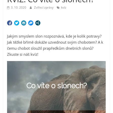
3. 10. 2020
Zvířecí zprávy
kvíz
Jakým smyslem slon rozpoznává, kde je kolik potravy?
Jak těžké břímě dokáže uzvednout svým chobotem? A k
čemu chobot sloužil prapředkům dnešních slonů?
Zkuste si náš kvíz!