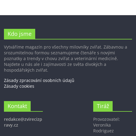
Kdo jsme
Vytváříme magazín pro všechny milovníky zvířat. Zábavnou a
srozumitelnou formou seznamujeme čtenáře s novými
poznatky a trendy v chovu zvířat a veterinární medicíně.
Najdete u nás ale i zajímavosti ze světa divokých a
hospodářských zvířat.
Zásady zpracování osobních údajů
Zásady cookies
Kontakt
Tiráž
redakce@zvirecizp
Provozovatel:
ravy.cz
Veronika
Rodriguez