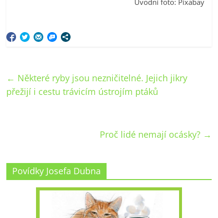
Úvodní foto: Pixabay
←
Některé ryby jsou nezničitelné. Jejich jikry
přežijí i cestu trávicím ústrojím ptáků
Proč lidé nemají ocásky?
→
Povídky Josefa Dubna