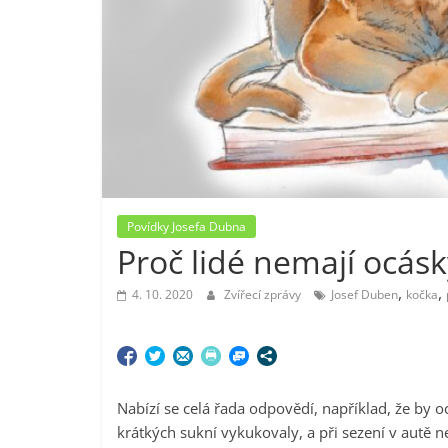
Povídky Josefa Dubna
Proč lidé nemají ocásk
,
,
4. 10. 2020
Zvířecí zprávy
Josef Duben
kočka
Nabízí se celá řada odpovědí, například, že by o
krátkých sukní vykukovaly, a při sezení v autě 