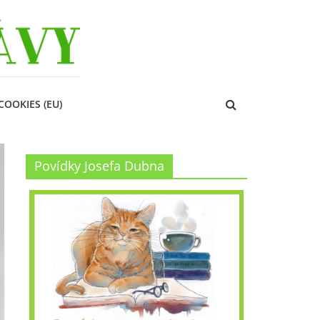
COOKIES (EU)
Povídky Josefa Dubna