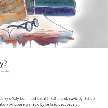
y?
povídky
cásky dělaly bouli pod sukní či kalhotami, navíc by třeba z
nebo v autobuse či metru by se brzo ošoupávaly.