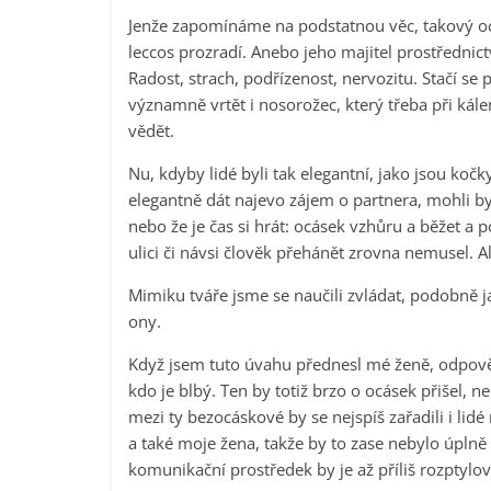
Jenže zapomínáme na podstatnou věc, takový ocáse
leccos prozradí. Anebo jeho majitel prostředni
Radost, strach, podřízenost, nervozitu. Stačí se
významně vrtět i nosorožec, který třeba při kál
vědět.
Nu, kdyby lidé byli tak elegantní, jako jsou koč
elegantně dát najevo zájem o partnera, mohli by
nebo že je čas si hrát: ocásek vzhůru a běžet a
ulici či návsi člověk přehánět zrovna nemusel. A
Mimiku tváře jsme se naučili zvládat, podobně ja
ony.
Když jsem tuto úvahu přednesl mé ženě, odpově
kdo je blbý. Ten by totiž brzo o ocásek přišel, ne
mezi ty bezocáskové by se nejspíš zařadili i lidé 
a také moje žena, takže by to zase nebylo úplně
komunikační prostředek by je až příliš rozptylo