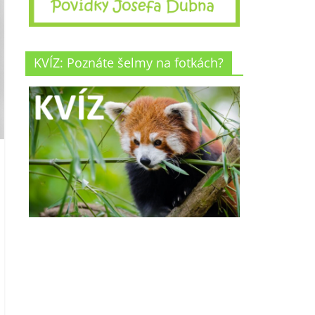
KVÍZ: Poznáte šelmy na fotkách?