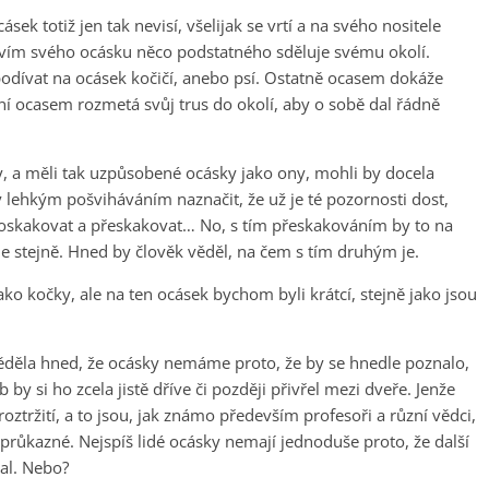
k totiž jen tak nevisí, všelijak se vrtí a na svého nositele
ctvím svého ocásku něco podstatného sděluje svému okolí.
 podívat na ocásek kočičí, anebo psí. Ostatně ocasem dokáže
ení ocasem rozmetá svůj trus do okolí, aby o sobě dal řádně
ky, a měli tak uzpůsobené ocásky jako ony, mohli by docela
 lehkým pošviháváním naznačit, že už je té pozornosti dost,
 poskakovat a přeskakovat… No, s tím přeskakováním by to na
le stejně. Hned by člověk věděl, na čem s tím druhým je.
ko kočky, ale na ten ocásek bychom byli krátcí, stejně jako jsou
děla hned, že ocásky nemáme proto, že by se hnedle poznalo,
b by si ho zcela jistě dříve či později přivřel mezi dveře. Jenže
roztržití, a to jsou, jak známo především profesoři a různí vědci,
 průkazné. Nejspíš lidé ocásky nemají jednoduše proto, že další
val. Nebo?