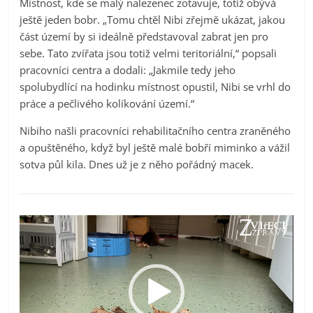
Místnost, kde se malý nalezenec zotavuje, totiž obývá
ještě jeden bobr. „Tomu chtěl Nibi zřejmě ukázat, jakou
část území by si ideálně představoval zabrat jen pro
sebe. Tato zvířata jsou totiž velmi teritoriální,“ popsali
pracovníci centra a dodali: „Jakmile tedy jeho
spolubydlící na hodinku místnost opustil, Nibi se vrhl do
práce a pečlivého kolíkování území.“
Nibiho našli pracovníci rehabilitačního centra zraněného
a opuštěného, když byl ještě malé bobří miminko a vážil
sotva půl kila. Dnes už je z něho pořádný macek.
Video
přehrávač