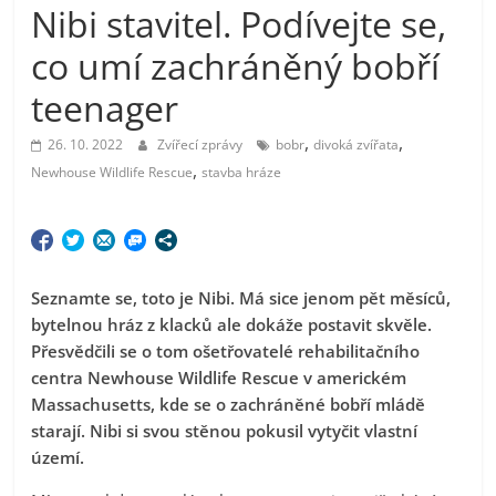
Nibi stavitel. Podívejte se,
co umí zachráněný bobří
teenager
,
,
26. 10. 2022
Zvířecí zprávy
bobr
divoká zvířata
,
Newhouse Wildlife Rescue
stavba hráze
Seznamte se, toto je Nibi. Má sice jenom pět měsíců,
bytelnou hráz z klacků ale dokáže postavit skvěle.
Přesvědčili se o tom ošetřovatelé rehabilitačního
centra Newhouse Wildlife Rescue v americkém
Massachusetts, kde se o zachráněné bobří mládě
starají. Nibi si svou stěnou pokusil vytyčit vlastní
území.