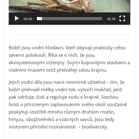
00:00
00:38
Bobři jsou vodní hlodavci, kteří obývají prakticky celou
severní polokouli. Říká se o nich, že jsou
ekosystémovými inženýry. Svými kupovitými stavbami a
vodními hrázemi totiž přetvářejí celou krajinu.
Jejich vodní díla jsou navíc nesmírně užitečná – tím, že
bobři přehradí mělký vodní tok, vytvoří mokřad, jenž
pak udržuje, čistí a reguluje vodu v krajině. Stavbou
hrází a přirozeným zaplavováním svého okolí současně
poskytují útočiště mnoha různým druhům rostlin,
hmyzu, obojživelníků a vzácných savců. Jsou tedy
motorem přírodní rozmanitosti – biodiverzity.