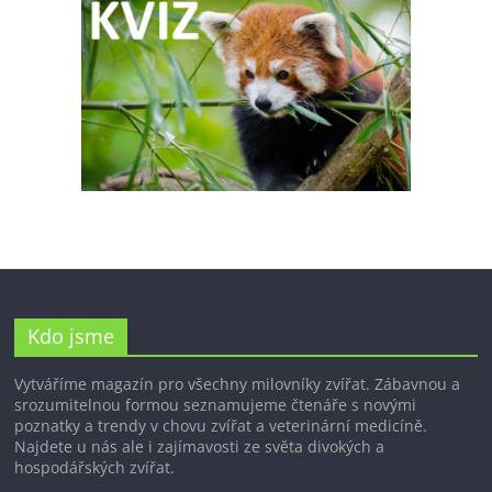
Kdo jsme
Vytváříme magazín pro všechny milovníky zvířat. Zábavnou a
srozumitelnou formou seznamujeme čtenáře s novými
poznatky a trendy v chovu zvířat a veterinární medicíně.
Najdete u nás ale i zajímavosti ze světa divokých a
hospodářských zvířat.