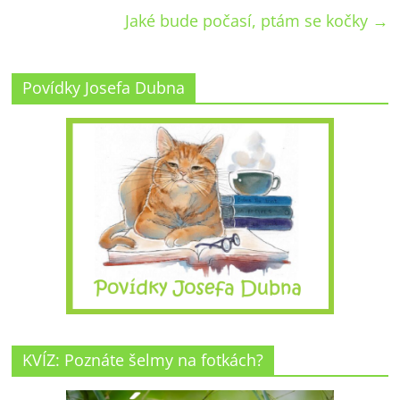
Jaké bude počasí, ptám se kočky
→
Povídky Josefa Dubna
KVÍZ: Poznáte šelmy na fotkách?