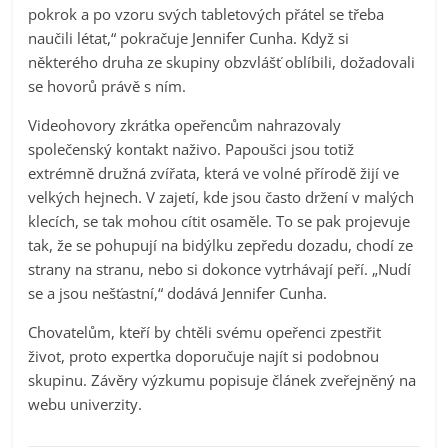
pokrok a po vzoru svých tabletových přátel se třeba
naučili létat,“ pokračuje Jennifer Cunha. Když si
některého druha ze skupiny obzvlášť oblíbili, dožadovali
se hovorů právě s ním.
Videohovory zkrátka opeřencům nahrazovaly
společenský kontakt naživo. Papoušci jsou totiž
extrémně družná zvířata, která ve volné přírodě žijí ve
velkých hejnech. V zajetí, kde jsou často držení v malých
klecích, se tak mohou cítit osaměle. To se pak projevuje
tak, že se pohupují na bidýlku zepředu dozadu, chodí ze
strany na stranu, nebo si dokonce vytrhávají peří. „Nudí
se a jsou nešťastní,“ dodává Jennifer Cunha.
Chovatelům, kteří by chtěli svému opeřenci zpestřit
život, proto expertka doporučuje najít si podobnou
skupinu. Závěry výzkumu popisuje článek zveřejněný na
webu univerzity.