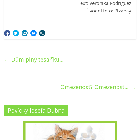
Text: Veronika Rodriguez
Úvodní foto: Pixabay
←
Dům plný tesaříků…
Omezenost? Omezenost…
→
Povídky Josefa Dubna