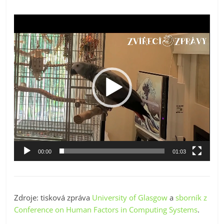
Video
přehrávač
00:00
01:03
Zdroje: tisková zpráva
University of Glasgow
a
sborník z
Conference on Human Factors in Computing Systems
.