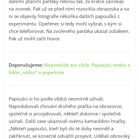
dalšími ptačími parťáky řeknou tak, že krátce zacinkají
na zvonek. Pak už se před nimi rozsvítila obrazovka a na
ní se objevily fotografie několika dalších papoušků z
experimentu. Opeřenec si tedy mohl vybrat, s kým si
chce telefonovat. Na zvoleného parťáka ukázal zobákem.
Pak už mohl začít hovor.
Doporučujeme:
Nepomůže ani cihla. Papoušci vedou s
lidmi „válku“ o popelnice
Papoušci si ho podle vědců nesmírně užívali.
Napodobovali chování druhého ptáčka na obrazovce,
společně si prozpěvovali, někteří dokonce i společně
usínali. Další zase ukazovali svému kamarádovi hračky.
„Někteří papoušci, kteří byli do té doby nesmělí a
zakřiknutí, se konečně odvážili projevit. Udělali obrovský