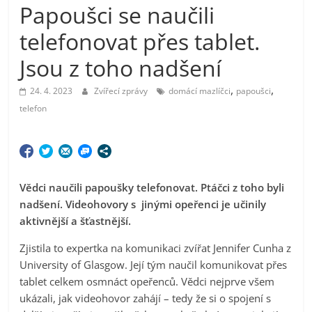
Papoušci se naučili
telefonovat přes tablet.
Jsou z toho nadšení
,
,
24. 4. 2023
Zvířecí zprávy
domácí mazlíčci
papoušci
telefon
Vědci naučili papoušky telefonovat. Ptáčci z toho byli
nadšení. Videohovory s jinými opeřenci je učinily
aktivnější a šťastnější.
Zjistila to expertka na komunikaci zvířat Jennifer Cunha z
University of Glasgow. Její tým naučil komunikovat přes
tablet celkem osmnáct opeřenců. Vědci nejprve všem
ukázali, jak videohovor zahájí – tedy že si o spojení s