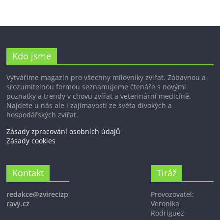
Kdo jsme
Vytváříme magazín pro všechny milovníky zvířat. Zábavnou a
srozumitelnou formou seznamujeme čtenáře s novými
poznatky a trendy v chovu zvířat a veterinární medicíně.
Najdete u nás ale i zajímavosti ze světa divokých a
hospodářských zvířat.
Zásady zpracování osobních údajů
Zásady cookies
Kontakt
Tiráž
redakce@zvirecizp
Provozovatel:
ravy.cz
Veronika
Rodriguez