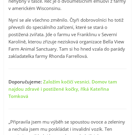
nehybný v tašce. Řeč je o dvouměsíčním emuovi z farmy
v americkém Wisconsinu.
Nyní se ale všechno změnilo. Čtyři dobrovolníci ho totiž
převezli do speciálního zařízení, které se stará o
postižená zvířata. Jde o farmu ve Franklinu v Severní
Karolíně, kterou zřizuje nezisková organizace Bella View
Farm Animal Sanctuary. Tam si ho hned vzala do parády
zakladatelka farmy Rhonda Farrellová.
Doporučujeme:
Založím kočičí vesnici. Domov tam
najdou zdravé i postižené kočky, říká Kateřina
Tomková
„Připravila jsem mu výběh se spoustou ovoce a zeleniny
a nechala jsem mu poskládat i invalidní vozík. Ten