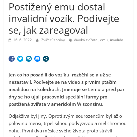
Postižený emu dostal
invalidní vozík. Podívejte
se, jak zareagoval
,
,
16. 6. 2022
Zvířecí zprávy
divoká zvířata
emu
invalida
Jen co ho posadili do vozíku, rozběhl se a už se
nezastavil. Podívejte se na video s prvním ptačím
invalidou na kolečkách. Jmenuje se Lemu a před pár
dny se ho ujali pracovníci speciální farmy pro
postižená zvířata v americkém Wisconsinu.
Odjakživa byl jiný. Oproti svým sourozencům byl až o
polovinu menší, trpěl silnou podvýživou a měl chromou
nohu. První dva měsíce svého života proto strávil