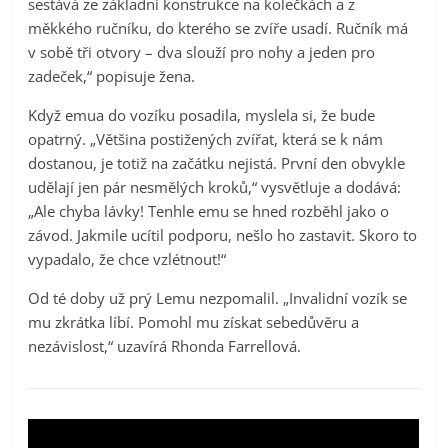
sestává ze základní konstrukce na kolečkách a z
měkkého ručníku, do kterého se zvíře usadí. Ručník má
v sobě tři otvory – dva slouží pro nohy a jeden pro
zadeček,“ popisuje žena.
Když emua do vozíku posadila, myslela si, že bude
opatrný. „Většina postižených zvířat, která se k nám
dostanou, je totiž na začátku nejistá. První den obvykle
udělají jen pár nesmělých kroků,“ vysvětluje a dodává:
„Ale chyba lávky! Tenhle emu se hned rozběhl jako o
závod. Jakmile ucítil podporu, nešlo ho zastavit. Skoro to
vypadalo, že chce vzlétnout!“
Od té doby už prý Lemu nezpomalil. „Invalidní vozík se
mu zkrátka líbí. Pomohl mu získat sebedůvěru a
nezávislost,“ uzavírá Rhonda Farrellová.