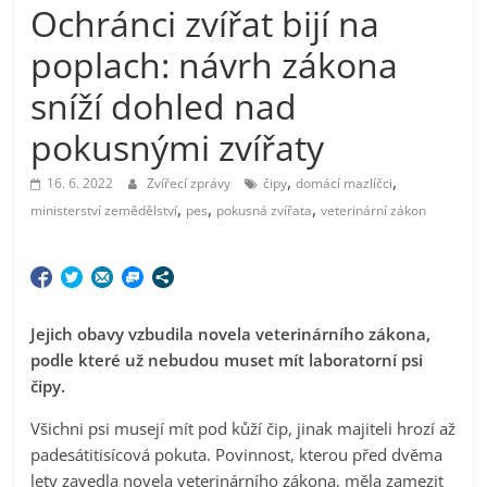
Ochránci zvířat bijí na
poplach: návrh zákona
sníží dohled nad
pokusnými zvířaty
,
,
16. 6. 2022
Zvířecí zprávy
čipy
domácí mazlíčci
,
,
,
ministerství zemědělství
pes
pokusná zvířata
veterinární zákon
Jejich obavy vzbudila novela veterinárního zákona,
podle které už nebudou muset mít laboratorní psi
čipy.
Všichni psi musejí mít pod kůží čip, jinak majiteli hrozí až
padesátitisícová pokuta. Povinnost, kterou před dvěma
lety zavedla novela veterinárního zákona, měla zamezit