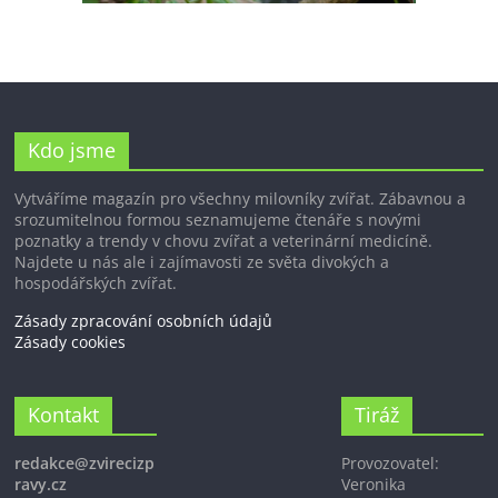
Kdo jsme
Vytváříme magazín pro všechny milovníky zvířat. Zábavnou a
srozumitelnou formou seznamujeme čtenáře s novými
poznatky a trendy v chovu zvířat a veterinární medicíně.
Najdete u nás ale i zajímavosti ze světa divokých a
hospodářských zvířat.
Zásady zpracování osobních údajů
Zásady cookies
Kontakt
Tiráž
redakce@zvirecizp
Provozovatel:
ravy.cz
Veronika