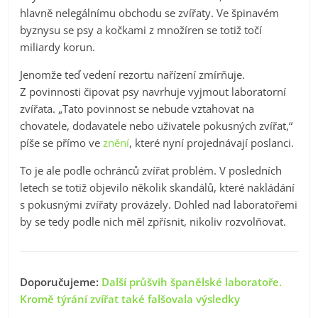
hlavně nelegálnímu obchodu se zvířaty. Ve špinavém
byznysu se psy a kočkami z množíren se totiž točí
miliardy korun.
Jenomže teď vedení rezortu nařízení zmírňuje.
Z povinnosti čipovat psy navrhuje vyjmout laboratorní
zvířata. „Tato povinnost se nebude vztahovat na
chovatele, dodavatele nebo uživatele pokusných zvířat,“
píše se přímo ve
znění
, které nyní projednávají poslanci.
To je ale podle ochránců zvířat problém. V posledních
letech se totiž objevilo několik skandálů, které nakládání
s pokusnými zvířaty provázely. Dohled nad laboratořemi
by se tedy podle nich měl zpřísnit, nikoliv rozvolňovat.
Doporučujeme:
Další průšvih španělské laboratoře.
Kromě týrání zvířat také falšovala výsledky