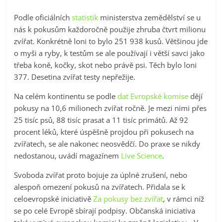
Podle oficiálních
statistik
ministerstva zemědělství se u
nás k pokusům každoročně použije zhruba čtvrt milionu
zvířat. Konkrétně loni to bylo 251 938 kusů. Většinou jde
o myši a ryby, k testům se ale používají i větší savci jako
třeba koně, kočky, skot nebo právě psi. Těch bylo loni
377. Desetina zvířat testy nepřežije.
Na celém kontinentu se podle
dat Evropské komise
dějí
pokusy na 10,6 milionech zvířat ročně. Je mezi nimi přes
25 tisíc psů, 88 tisíc prasat a 11 tisíc primátů. Až 92
procent léků, které úspěšně projdou při pokusech na
zvířatech, se ale nakonec neosvědčí. Do praxe se nikdy
nedostanou, uvádí magazínem
Live Science
.
Svoboda zvířat proto bojuje za úplné zrušení, nebo
alespoň omezení pokusů na zvířatech. Přidala se k
celoevropské iniciativě
Za pokusy bez zvířat
, v rámci níž
se po celé Evropě sbírají podpisy. Občanská iniciativa