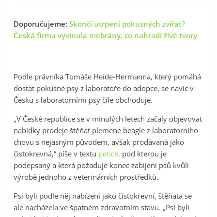
Doporučujeme:
Skončí utrpení pokusných zvířat?
Česká firma vyvinula mebrány, co nahradí živé tvory
Podle právníka Tomáše Heide-Hermanna, který pomáhá
dostat pokusné psy z laboratoře do adopce, se navíc v
Česku s laboratorními psy čile obchoduje.
„V České republice se v minulých letech začaly objevovat
nabídky prodeje štěňat plemene beagle z laboratorního
chovu s nejasným původem, avšak prodávaná jako
čistokrevná,“ píše v textu
petice
, pod kterou je
podepsaný a která požaduje konec zabíjení psů kvůli
výrobě jednoho z veterinárních prostředků.
Psi byli podle něj nabízení jako čistokrevní, štěňata se
ale nacházela ve špatném zdravotním stavu. „Psi byli