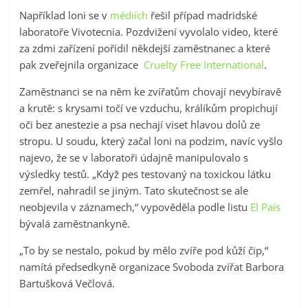
Například loni se v
médiích
řešil případ madridské
laboratoře Vivotecnia. Pozdvižení vyvolalo video, které
za zdmi zařízení pořídil někdejší zaměstnanec a které
pak zveřejnila organizace
Cruelty Free International
.
Zaměstnanci se na něm ke zvířatům chovají nevybíravě
a krutě: s krysami točí ve vzduchu, králíkům propichují
oči bez anestezie a psa nechají viset hlavou dolů ze
stropu. U soudu, který začal loni na podzim, navíc vyšlo
najevo, že se v laboratoři údajně manipulovalo s
výsledky testů. „Když pes testovaný na toxickou látku
zemřel, nahradil se jiným. Tato skutečnost se ale
neobjevila v záznamech,“ vypověděla podle listu
El País
bývalá zaměstnankyně.
„To by se nestalo, pokud by mělo zvíře pod kůží čip,“
namítá předsedkyně organizace Svoboda zvířat Barbora
Bartušková Večlová.