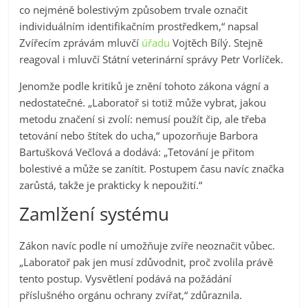
co nejméně bolestivým způsobem trvale označit
individuálním identifikačním prostředkem,“ napsal
Zvířecím zprávám mluvčí
úřadu
Vojtěch Bílý. Stejně
reagoval i mluvčí Státní veterinární správy Petr Vorlíček.
Jenomže podle kritiků je znění tohoto zákona vágní a
nedostatečné. „Laboratoř si totiž může vybrat, jakou
metodu značení si zvolí: nemusí použít čip, ale třeba
tetování nebo štítek do ucha,“ upozorňuje Barbora
Bartušková Večlová a dodává: „Tetování je přitom
bolestivé a může se zanítit. Postupem času navíc značka
zarůstá, takže je prakticky k nepoužití.“
Zamlžení systému
Zákon navíc podle ní umožňuje zvíře neoznačit vůbec.
„Laboratoř pak jen musí zdůvodnit, proč zvolila právě
tento postup. Vysvětlení podává na požádání
příslušného orgánu ochrany zvířat,“ zdůraznila.