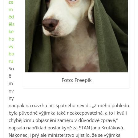
ze
m
ěd
ěls
ké
ho
vý
bo
ru
Sn
ě
Foto: Freepik
m
ov
ny
naopak na návrhu nic špatného nevidí. „Z mého pohledu
byla původně výjimka také neakcepovatelná, a to i kvůli
chybějícímu objasnění záměru v důvodové zprávě,“
napsala například poslankyně za STAN Jana Krutáková.
Nakonec ji prý ale ministerstvo ujistilo, že se výjimka