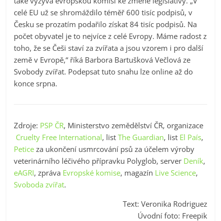
také vyzývá evropskou komisi ke změně legislativy. „V
celé EU už se shromáždilo téměř 600 tisíc podpisů, v
Česku se prozatím podařilo získat 84 tisíc podpisů. Na
počet obyvatel je to nejvíce z celé Evropy. Máme radost z
toho, že se Češi staví za zvířata a jsou vzorem i pro další
země v Evropě,“ říká Barbora Bartušková Večlová ze
Svobody zvířat. Podepsat tuto snahu lze online až do
konce srpna.
Zdroje:
PSP ČR
, Ministerstvo zemědělství ČR, organizace
Cruelty Free International
, list
The Guardian
, list
El País
,
Petice
za ukončení usmrcování psů za účelem výroby
veterinárního léčivého přípravku Polyglob, server
Deník
,
eAGRI
, zpráva
Evropské komise
, magazín
Live Science
,
Svoboda zvířat
.
Text: Veronika Rodriguez
Úvodní foto: Freepik