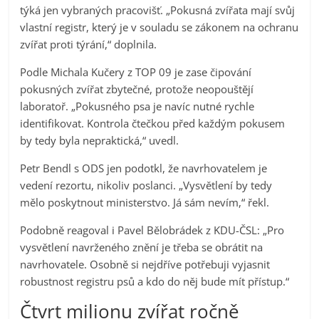
týká jen vybraných pracovišť. „Pokusná zvířata mají svůj
vlastní registr, který je v souladu se zákonem na ochranu
zvířat proti týrání,“ doplnila.
Podle Michala Kučery z TOP 09 je zase čipování
pokusných zvířat zbytečné, protože neopouštějí
laboratoř. „Pokusného psa je navíc nutné rychle
identifikovat. Kontrola čtečkou před každým pokusem
by tedy byla nepraktická,“ uvedl.
Petr Bendl s ODS jen podotkl, že navrhovatelem je
vedení rezortu, nikoliv poslanci. „Vysvětlení by tedy
mělo poskytnout ministerstvo. Já sám nevím,“ řekl.
Podobně reagoval i Pavel Bělobrádek z KDU-ČSL: „Pro
vysvětlení navrženého znění je třeba se obrátit na
navrhovatele. Osobně si nejdříve potřebuji vyjasnit
robustnost registru psů a kdo do něj bude mít přístup.“
Čtvrt milionu zvířat ročně