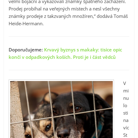
velmi bojácní a vykazovali známky špatného zacházení.
Prodej probíhal na veřejných místech a nesl všechny
známky prodeje z takzvaných množíren,“ dodává Tomáš
Heide-Hermann.
Doporučujeme:
Krvavý byznys s makaky: tisíce opic
končí v odpadkových koších. Proti je i část vědců
V
mi
nu
lo
sti
na
víc
St