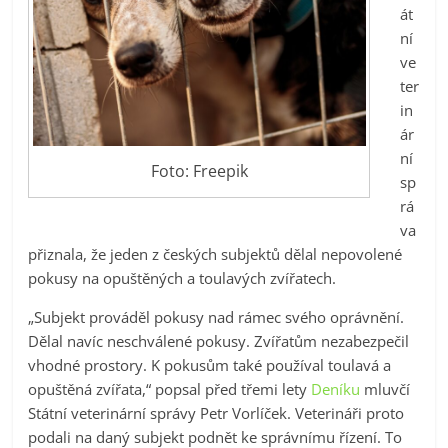
át
ní
ve
ter
in
ár
ní
Foto: Freepik
sp
rá
va
přiznala, že jeden z českých subjektů dělal nepovolené
pokusy na opuštěných a toulavých zvířatech.
„Subjekt prováděl pokusy nad rámec svého oprávnění.
Dělal navíc neschválené pokusy. Zvířatům nezabezpečil
vhodné prostory. K pokusům také používal toulavá a
opuštěná zvířata,“ popsal před třemi lety
Deníku
mluvčí
Státní veterinární správy Petr Vorlíček. Veterináři proto
podali na daný subjekt podnět ke správnímu řízení. To