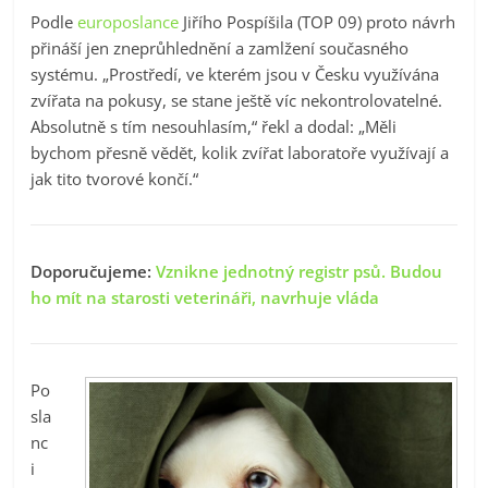
Podle
europoslance
Jiřího Pospíšila (TOP 09) proto návrh
přináší jen zneprůhlednění a zamlžení současného
systému. „Prostředí, ve kterém jsou v Česku využívána
zvířata na pokusy, se stane ještě víc nekontrolovatelné.
Absolutně s tím nesouhlasím,“ řekl a dodal: „Měli
bychom přesně vědět, kolik zvířat laboratoře využívají a
jak tito tvorové končí.“
Doporučujeme:
Vznikne jednotný registr psů. Budou
ho mít na starosti veterináři, navrhuje vláda
Po
sla
nc
i