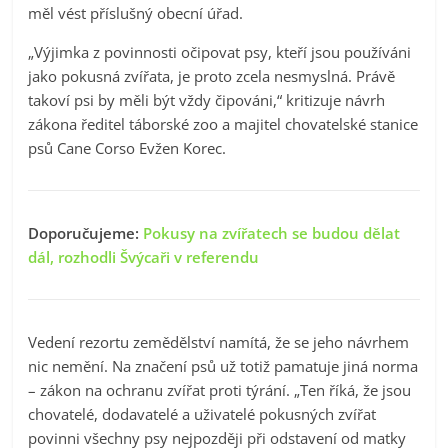
měl vést příslušný obecní úřad.
„Výjimka z povinnosti očipovat psy, kteří jsou používáni
jako pokusná zvířata, je proto zcela nesmyslná. Právě
takoví psi by měli být vždy čipováni,“ kritizuje návrh
zákona ředitel táborské zoo a majitel chovatelské stanice
psů Cane Corso Evžen Korec.
Doporučujeme:
Pokusy na zvířatech se budou dělat
dál, rozhodli Švýcaři v referendu
Vedení rezortu zemědělství namítá, že se jeho návrhem
nic nemění. Na značení psů už totiž pamatuje jiná norma
– zákon na ochranu zvířat proti týrání. „Ten říká, že jsou
chovatelé, dodavatelé a uživatelé pokusných zvířat
povinni všechny psy nejpozději při odstavení od matky