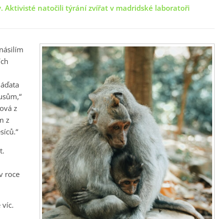
. Aktivisté natočili týrání zvířat v madridské laboratoři
násilím
ích
láďata
kusům,“
ová z
m z
síců.“
t.
v roce
 víc.