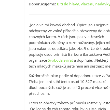
Doporučujeme:
Bití do hlavy, vláčení, nadávky
„Jde o velmi krvavý obchod. Opice jsou nejprve 
odchyceny ve volné přírodě a převezeny do obř
chovných farem. V těch jsou pak v otřesných
podmínkách vězněny a rozmnožovány. Jejich m
jsou nakonec odesílána jako zboží určené k po
popisuje osud primátů Barbora Bartušková Večl
organizace
Svoboda zvířat
a doplňuje: „Některý
těch mladých makaků ještě není ani šestnáct mě
Každoročně takto podle ní dopadnou tisíce zvířa
Třeba jen loni stihl tento osud 10 827 makaků
dlouhoocasých, což je asi o 40 procent více než 
předchozím.
Letos se obrátky tohoto průmyslu roztočily ještě
„Od ledna do září tohoto roku bylo z Mauricia