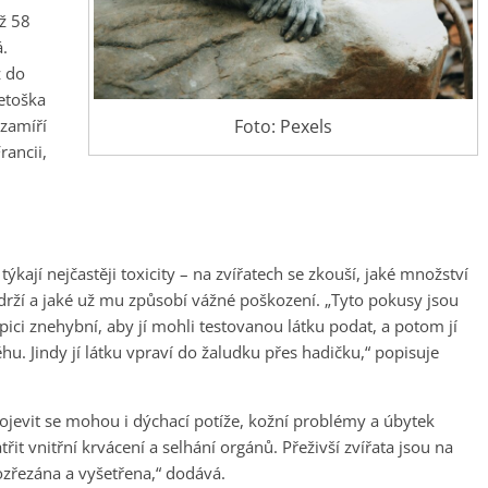
ž 58
.
ž do
etoška
Foto: Pexels
 zamíří
rancii,
kají nejčastěji toxicity – na zvířatech se zkouší, jaké množství
vydrží a jaké už mu způsobí vážné poškození. „Tyto pokusy jsou
ici znehybní, aby jí mohli testovanou látku podat, a potom jí
u. Jindy jí látku vpraví do žaludku přes hadičku,“ popisuje
rojevit se mohou i dýchací potíže, kožní problémy a úbytek
it vnitřní krvácení a selhání orgánů. Přeživší zvířata jsou na
rozřezána a vyšetřena,“ dodává.