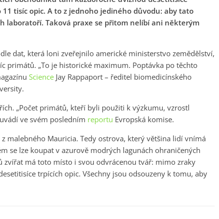
o 11 tisíc opic. A to z jednoho jediného důvodu: aby tato
h laboratoří. Taková praxe se přitom nelíbí ani některým
le dat, která loni zveřejnilo americké ministerstvo zemědělství,
íc primátů. „To je historické maximum. Poptávka po těchto
 magazínu
Science
Jay Rappaport – ředitel biomedicínského
versity.
ch. „Počet primátů, kteří byli použiti k výzkumu, vzrostl
“ uvádí ve svém posledním
reportu
Evropská komise.
z malebného Mauricia. Tedy ostrova, který většina lidí vnímá
erém se lze koupat v azurově modrých lagunách ohraničených
 zvířat má toto místo i svou odvrácenou tvář: mimo zraky
 desetitisíce trpících opic. Všechny jsou odsouzeny k tomu, aby