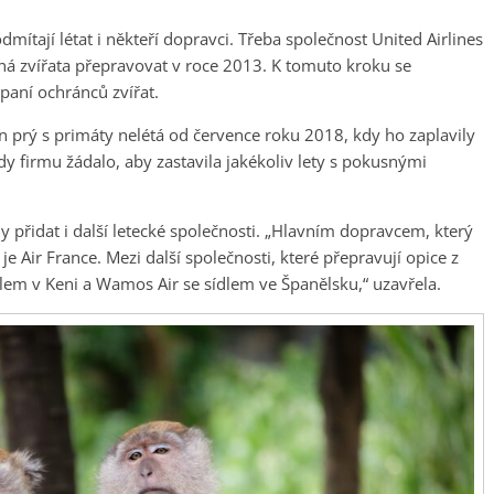
odmítají létat i někteří dopravci. Třeba společnost United Airlines
sná zvířata přepravovat v roce 2013. K tomuto kroku se
paní ochránců zvířat.
n prý s primáty nelétá od července roku 2018, kdy ho zaplavily
ehdy firmu žádalo, aby zastavila jakékoliv lety s pokusnými
 přidat i další letecké společnosti. „Hlavním dopravcem, který
je Air France. Mezi další společnosti, které přepravují opice z
sídlem v Keni a Wamos Air se sídlem ve Španělsku,“ uzavřela.