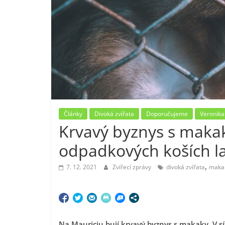
Články
Divoká zvířata
Doporučujeme
Veronika
Krvavý byznys s makaky
odpadkových koších lab
,
7. 12. 2021
Zvířecí zprávy
divoká zvířata
maka
Na Mauriciu bují krvavý byznys s makaky. V s