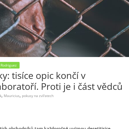
 Rodriguez
: tisíce opic končí v
oratoří. Proti je i část vědců
,
,
k
Mauricius
pokusy na zvířatech
ítích obchodníků tam každoročně uvíznou desetitisíce