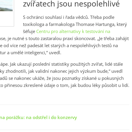
zvířatech jsou nespolehlivé
S ochránci souhlasí i řada vědců. Třeba podle
toxikologa a farmakologa Thomase Hartunga, který
šéfuje
Centru pro alternativy k testování na
, je nutné s touto zastaralou praxí skoncovat. „Je třeba zahájit
e od více než padesát let starých a nespolehlivých testů na
r a umělé inteligenci,“ uvedl.
e. Jak ukazují poslední statistiky použitých zvířat, lidé stále
ky zhodnotili, jak validní nakonec jejich výzkum bude,“ uvedl
padů se nakonec ukáže, že jsou poznatky získané u pokusných
o přinesou zkreslené údaje o tom, jak budou léky působit u lidí.
.
 na porážku: na odstřel i do konzervy