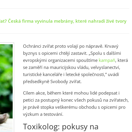
at? Česká firma vyvinula mebrány, které nahradí živé tvory
Ochránci zvířat proto volají po nápravě. Krvavý
byznys s opicemi chtějí zastavit. „Spolu s dalšími
evropskými organizacemi spouštíme
kampaň
, která
se zaměří na mauricijskou vládu, velvyslanectví,
turistické kanceláře i letecké společnosti,“ uvádí
předsedkyně Svobody zvířat.
Cílem akce, během které mohou lidé podepsat i
petici za postupný konec všech pokusů na zvířatech,
je právě stopka veškerému obchodu s opicemi pro
výzkum a testování.
Toxikolog: pokusy na