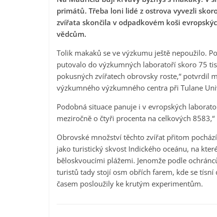
primátů. Třeba loni lidé z ostrova vyvezli skor
zvířata skončila v odpadkovém koši evropskýc
vědcům.
Tolik makaků se ve výzkumu ještě nepoužilo. Pod
putovalo do výzkumných laboratoří skoro 75 tis
pokusných zvířatech obrovsky roste,“ potvrdil
výzkumného výzkumného centra při Tulane Uni
Podobná situace panuje i v evropských laboratoří
meziročně o čtyři procenta na celkových 8583,
Obrovské množství těchto zvířat přitom pochází 
jako turistický skvost Indického oceánu, na kt
běloskvoucími plážemi. Jenomže podle ochránců
turistů tady stojí osm obřích farem, kde se tísní
časem posloužily ke krutým experimentům.