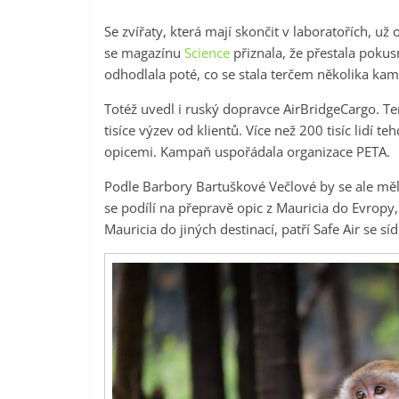
Se zvířaty, která mají skončit v laboratořích, už 
se magazínu
Science
přiznala, že přestala poku
odhodlala poté, co se stala terčem několika kam
Totéž uvedl i ruský dopravce AirBridgeCargo. Te
tisíce výzev od klientů. Více než 200 tisíc lidí t
opicemi. Kampaň uspořádala organizace PETA.
Podle Barbory Bartuškové Večlové by se ale měly
se podílí na přepravě opic z Mauricia do Evropy, 
Mauricia do jiných destinací, patří Safe Air se 