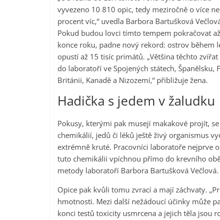
vyvezeno 10 810 opic, tedy meziročně o více ne
procent víc,“ uvedla Barbora Bartušková Večlová
Pokud budou lovci tímto tempem pokračovat a
konce roku, padne nový rekord: ostrov během l
opustí až 15 tisíc primátů. „Většina těchto zvířat
do laboratoří ve Spojených státech, Španělsku, F
Británii, Kanadě a Nizozemí,“ přibližuje žena.
Hadička s jedem v žaludku
Pokusy, kterými pak musejí makakové projít, se tý
chemikálií, jedů či léků ještě živý organismus 
extrémně kruté. Pracovníci laboratoře nejprve op
tuto chemikálii vpíchnou přímo do krevního oběh
metody laboratoří Barbora Bartušková Večlová.
Opice pak kvůli tomu zvrací a mají záchvaty. „P
hmotnosti. Mezi další nežádoucí účinky může patř
konci testů toxicity usmrcena a jejich těla jsou 