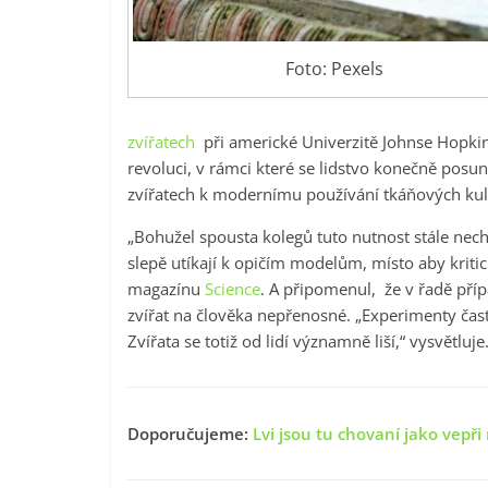
Foto: Pexels
zvířatech
při americké Univerzitě Johnse Hopkinse
revoluci, v rámci které se lidstvo konečně posun
zvířatech k modernímu používání tkáňových kultu
„Bohužel spousta kolegů tuto nutnost stále necháp
slepě utíkají k opičím modelům, místo aby kritic
magazínu
Science
. A připomenul, že v řadě pří
zvířat na člověka nepřenosné. „Experimenty čast
Zvířata se totiž od lidí významně liší,“ vysvětluje
Doporučujeme:
Lvi jsou tu chovaní jako vepři