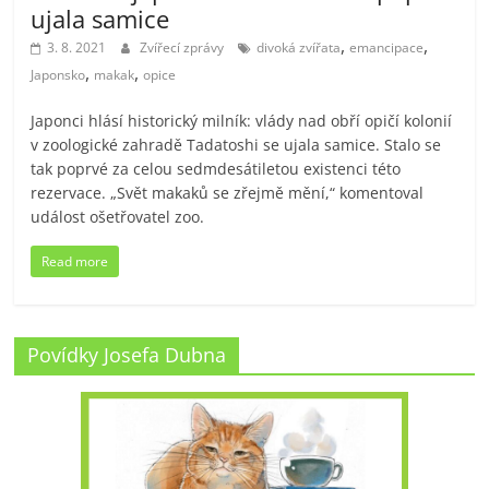
ujala samice
,
,
3. 8. 2021
Zvířecí zprávy
divoká zvířata
emancipace
,
,
Japonsko
makak
opice
Japonci hlásí historický milník: vlády nad obří opičí kolonií
v zoologické zahradě Tadatoshi se ujala samice. Stalo se
tak poprvé za celou sedmdesátiletou existenci této
rezervace. „Svět makaků se zřejmě mění,“ komentoval
událost ošetřovatel zoo.
Read more
Povídky Josefa Dubna