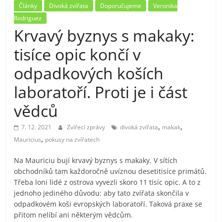
Články
Divoká zvířata
Doporučujeme
Veronika
Rodriguez
Krvavý byznys s makaky:
tisíce opic končí v
odpadkových koších
laboratoří. Proti je i část
vědců
,
,
7. 12. 2021
Zvířecí zprávy
divoká zvířata
makak
,
Mauricius
pokusy na zvířatech
Na Mauriciu bují krvavý byznys s makaky. V sítích
obchodníků tam každoročně uvíznou desetitisíce primátů.
Třeba loni lidé z ostrova vyvezli skoro 11 tisíc opic. A to z
jednoho jediného důvodu: aby tato zvířata skončila v
odpadkovém koši evropských laboratoří. Taková praxe se
přitom nelíbí ani některým vědcům.