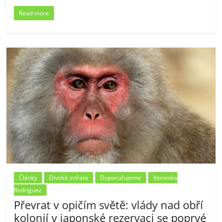
Read more
Články
Divoká zvířata
Doporučujeme
Veronika
Rodriguez
Převrat v opičím světě: vlády nad obří
kolonií v japonské rezervaci se poprvé