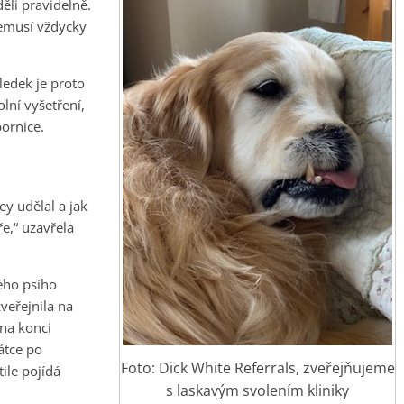
ěli pravidelně.
nemusí vždycky
ledek je proto
lní vyšetření,
ornice.
y udělal a jak
e,“ uzavřela
ného psího
zveřejnila na
na konci
átce po
Foto: Dick White Referrals, zveřejňujeme
ile pojídá
s laskavým svolením kliniky