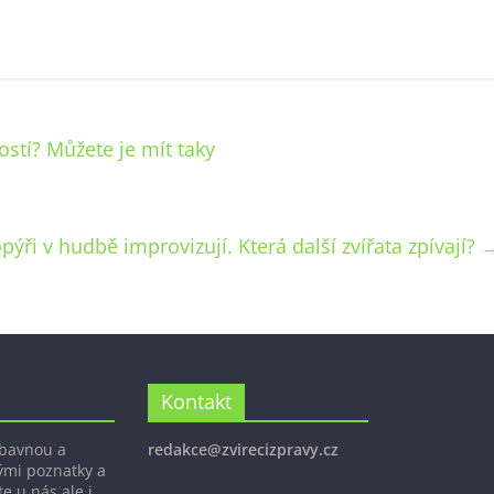
tí? Můžete je mít taky
pýři v hudbě improvizují. Která další zvířata zpívají?
Kontakt
ábavnou a
redakce@zvirecizpravy.cz
ými poznatky a
e u nás ale i