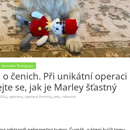
Veronika Rodriguez
 o čenich. Při unikátní operaci
jte se, jak je Marley šťastný
,
,
,
,
íčci
operace
operace čenichu
pes
rakovina
 psovi odstranili nebezpečný tumor. Čumák, o který kvůli tomu