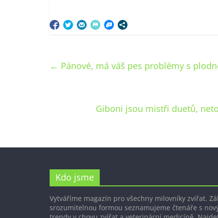
←
Pánové, má váš pes problémy s plodnos
Giboni jsou mistři duetů, neto
Kdo jsme
Vytváříme magazín pro všechny milovníky zvířat. Z
srozumitelnou formou seznamujeme čtenáře s nov
trendy v chovu zvířat a veterinární medicíně. Najdet