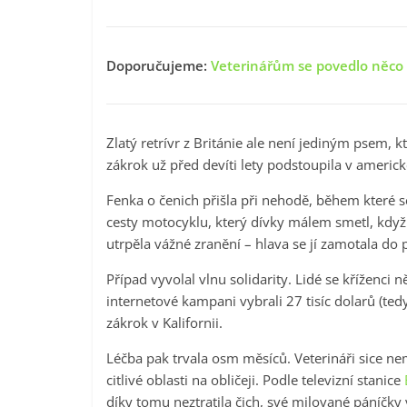
Doporučujeme:
Veterinářům se povedlo něco 
Zlatý retrívr z Británie ale není jediným psem,
zákrok už před devíti lety podstoupila v americké
Fenka o čenich přišla při nehodě, během které 
cesty motocyklu, který dívky málem smetl, když p
utrpěla vážné zranění – hlava se jí zamotala do p
Případ vyvolal vlnu solidarity. Lidé se kříženci
internetové kampani vybrali 27 tisíc dolarů (ted
zákrok v Kalifornii.
Léčba pak trvala osm měsíců. Veterináři sice nem
citlivé oblasti na obličeji. Podle televizní stanice
díky tomu neztratila čich, své milované páníčk