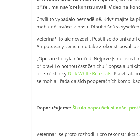
přišel, mu navíc rekonstruovali. Video na konc
Chvíli to vypadalo beznadějně. Když majitelka p
mohutně krvácel z nosu. Dlouhá šnůra vyšetření
Veterináři to ale nevzdali. Pustili se do unikátní
Amputovaný čenich mu také zrekonstruovali a zn
„Operace to byla náročná. Nejprve jsme psovi m
připravili o notnou část čenichu,“ popsala uniká
britské kliniky
Dick White Referrals
. Psovi tak h
se mohla i řada dalších pooperačních komplikací
Doporučujeme:
Šikula papoušek si našel pro
Veterináři se proto rozhodli i pro rekonstrukci 