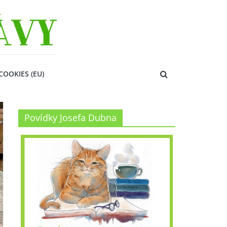
COOKIES (EU)
Povídky Josefa Dubna