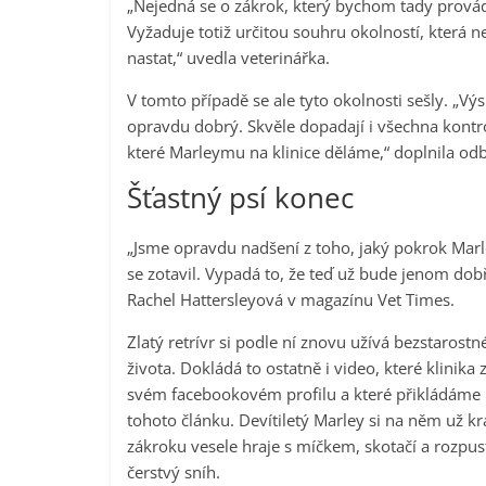
„Nejedná se o zákrok, který bychom tady provád
Vyžaduje totiž určitou souhru okolností, která 
nastat,“ uvedla veterinářka.
V tomto případě se ale tyto okolnosti sešly. „Výs
opravdu dobrý. Skvěle dopadají i všechna kontro
které Marleymu na klinice děláme,“ doplnila odb
Šťastný psí konec
„Jsme opravdu nadšení z toho, jaký pokrok Marle
se zotavil. Vypadá to, že teď už bude jenom dobř
Rachel Hattersleyová v magazínu Vet Times.
Zlatý retrívr si podle ní znovu užívá bezstarost
života. Dokládá to ostatně i video, které klinika 
svém facebookovém profilu a které přikládáme 
tohoto článku. Devítiletý Marley si na něm už kr
zákroku vesele hraje s míčkem, skotačí a rozpust
čerstvý sníh.