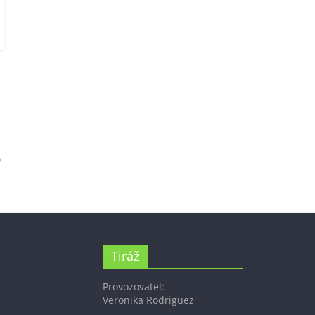
→
Tiráž
Provozovatel:
Veronika Rodriguez