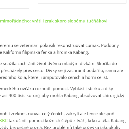
mimořádného: vrátili zrak skoro slepému tučňákovi
 kterému se veterináři pokusili rekonstruovat čumák. Podobný
 Kalifornii filipínská fenka a hrdinka Kabang.
se snažila zachránit život dvěma mladým dívkám. Skočila do
řecházely přes cestu. Dívky se jí zachránit podařilo, sama ale
ředního kola, které jí amputovalo čenich a horní čelist.
 německého ovčáka rozhodli pomoct. Vyhlásili sbírku a díky
y asi 400 tisíc korun), aby mohla Kabang absolvovat chirurgický
ohli zrekonstruovat celý čenich, zakryli ale fence alespoň
BBC
tak učinili pomocí kožních štěpů z tváří, krku a těla. Kabang
y vždy bezpečně pozná. Bez problémů také požvýká jakoukoliv