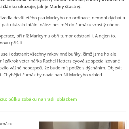
i článku ukazuje, jak je Marley šťastný.
řivedla devítiletého psa Marleyho do ordinace, nemohl dýchat a
 pak ukázala fatální nález: pes měl do čumáku vrostlý nádor.
 operace, při níž Marleymu obří tumor odstranili. A nejen to.
ovu přišili.
useli odstranit všechny rakovinné buňky, čímž jsme ho ale
tní zákrok veterinářka Rachel Hattersleyová ze specializované
rozilo vážné nebezpečí, že bude mít potíže s dýcháním. Objevit
. Chybějící čumák by navíc narušil Marleyho vzhled.
tézu: půlku zobáku nahradil oblázkem
čumáku.