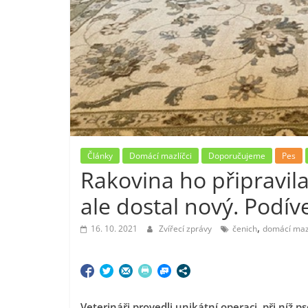
Články
Domácí mazlíčci
Doporučujeme
Pes
Rakovina ho připravila
ale dostal nový. Podíve
,
16. 10. 2021
Zvířecí zprávy
čenich
domácí mazl
Veterináři provedli unikátní operaci, při níž