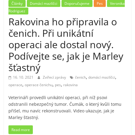
Články
Domácí mazlíčci
Doporučujeme
Pes
Veronika
Rodriguez
Rakovina ho připravila o
čenich. Při unikátní
operaci ale dostal nový.
Podívejte se, jak je Marley
šťastný
,
,
16. 10. 2021
Zvířecí zprávy
čenich
domácí mazlíčci
,
,
,
operace
operace čenichu
pes
rakovina
Veterináři provedli unikátní operaci, při níž psovi
odstranili nebezpečný tumor. Čumák, o který kvůli tomu
přišel, mu navíc rekonstruovali. Video ukazuje, jak je
Marley šťastný.
Read more