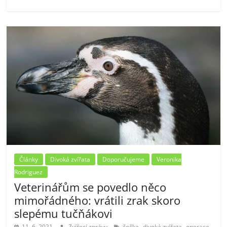
Články
Divoká zvířata
Doporučujeme
Veronika
Rodriguez
Veterinářům se povedlo něco
mimořádného: vrátili zrak skoro
slepému tučňákovi
,
,
,
11. 6. 2021
Zvířecí zprávy
čočka
divoká zvířata
operace