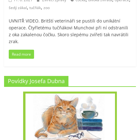
,
,
šedý zákal
tučňák
zoo
UVNITŘ VIDEO. Britští veterináři se pustili do unikátní
operace. Čtyřletému tučňákovi Munchovi při ní odstranili
z oka zakalenou čočku. Skoro slepému zvířeti tak navrátili
zrak.
Read more
Povídky Josefa Dubna