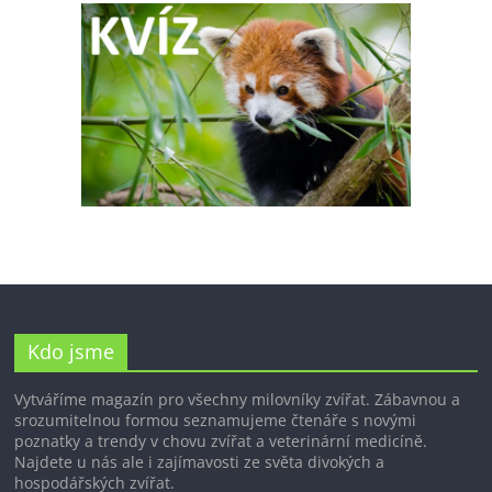
Kdo jsme
Vytváříme magazín pro všechny milovníky zvířat. Zábavnou a
srozumitelnou formou seznamujeme čtenáře s novými
poznatky a trendy v chovu zvířat a veterinární medicíně.
Najdete u nás ale i zajímavosti ze světa divokých a
hospodářských zvířat.