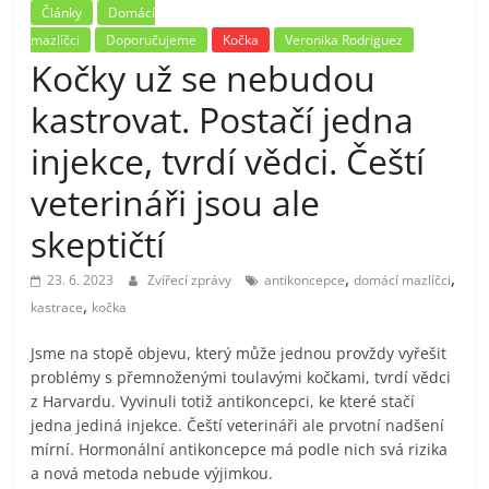
Články
Domácí
mazlíčci
Doporučujeme
Kočka
Veronika Rodriguez
Kočky už se nebudou
kastrovat. Postačí jedna
injekce, tvrdí vědci. Čeští
veterináři jsou ale
skeptičtí
,
,
23. 6. 2023
Zvířecí zprávy
antikoncepce
domácí mazlíčci
,
kastrace
kočka
Jsme na stopě objevu, který může jednou provždy vyřešit
problémy s přemnoženými toulavými kočkami, tvrdí vědci
z Harvardu. Vyvinuli totiž antikoncepci, ke které stačí
jedna jediná injekce. Čeští veterináři ale prvotní nadšení
mírní. Hormonální antikoncepce má podle nich svá rizika
a nová metoda nebude výjimkou.