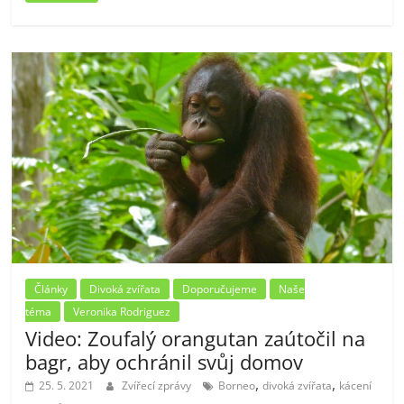
Články
Divoká zvířata
Doporučujeme
Naše
téma
Veronika Rodriguez
Video: Zoufalý orangutan zaútočil na
bagr, aby ochránil svůj domov
,
,
25. 5. 2021
Zvířecí zprávy
Borneo
divoká zvířata
kácení