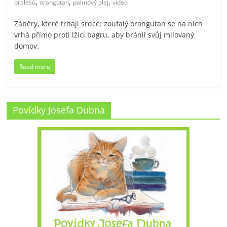
,
,
,
pralesů
orangutan
palmový olej
video
Záběry, které trhají srdce: zoufalý orangutan se na nich
vrhá přímo proti lžíci bagru, aby bránil svůj milovaný
domov.
Read more
Povídky Josefa Dubna