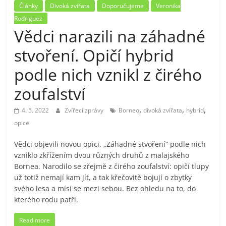
Články
Divoká zvířata
Doporučujeme
Veronika
Rodriguez
Vědci narazili na záhadné
stvoření. Opičí hybrid
podle nich vznikl z čirého
zoufalství
,
,
,
4. 5. 2022
Zvířecí zprávy
Borneo
divoká zvířata
hybrid
opice
Vědci objevili novou opici. „Záhadné stvoření“ podle nich
vzniklo zkřížením dvou různých druhů z malajského
Bornea. Narodilo se zřejmě z čirého zoufalství: opičí tlupy
už totiž nemají kam jít, a tak křečovitě bojují o zbytky
svého lesa a mísí se mezi sebou. Bez ohledu na to, do
kterého rodu patří.
Read more