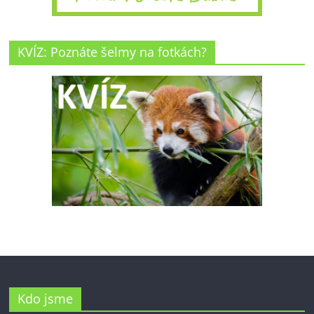
KVÍZ: Poznáte šelmy na fotkách?
Kdo jsme