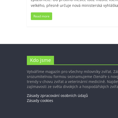
velkého, přesně určuje nová ministerská vyhláška
Read more
Kdo jsme
Vytváříme magazín pro všechny milovníky zvířat. Z
srozumitelnou formou seznamujeme čtenáře s nov
trendy v chovu zvířat a veterinární medicíně. Najdet
zajímavosti ze světa divokých a hospodářských zvířa
Zásady zpracování osobních údajů
Zásady cookies