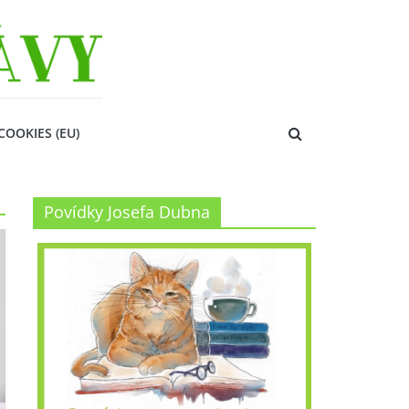
COOKIES (EU)
Povídky Josefa Dubna