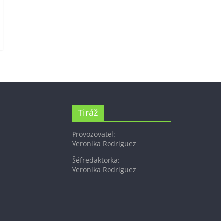
Tiráž
Provozovatel:
Veronika Rodriguez
Šéfredaktorka:
Veronika Rodriguez