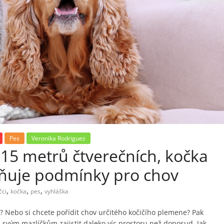
Pes
Veronika Rodriguez
 15 metrů čtverečních, kočka
sňuje podmínky pro chov
,
,
,
čci
kočka
pes
vyhláška
? Nebo si chcete pořídit chov určitého kočičího plemene? Pak
 svým mazlíčkům zajistit daleko víc prostoru než doposud. Jak