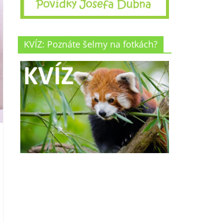
KVÍZ: Poznáte šelmy na fotkách?