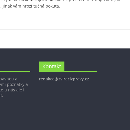
. Jinak vám hrozí tučná pokuta.
Kontakt
ábavnou a
redakce@zvirecizpravy.cz
ými poznatky a
e u nás ale i
t.