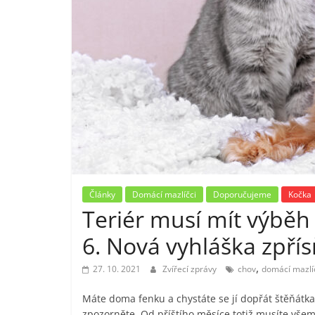
Články
Domácí mazlíčci
Doporučujeme
Kočka
Teriér musí mít výběh
6. Nová vyhláška zpří
,
27. 10. 2021
Zvířecí zprávy
chov
domácí mazlí
Máte doma fenku a chystáte se jí dopřát štěňátka
zpozorněte. Od příštího měsíce totiž musíte všem