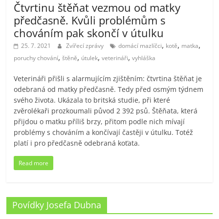
Čtvrtinu štěňat vezmou od matky
předčasně. Kvůli problémům s
chováním pak skončí v útulku
,
,
,
25. 7. 2021
Zvířecí zprávy
domácí mazlíčci
kotě
matka
,
,
,
,
poruchy chování
štěně
útulek
veterináři
vyhláška
Veterináři přišli s alarmujícím zjištěním: čtvrtina štěňat je
odebraná od matky předčasně. Tedy před osmým týdnem
svého života. Ukázala to britská studie, při které
zvěrolékaři prozkoumali původ 2 392 psů. Štěňata, která
přijdou o matku příliš brzy, přitom podle nich mívají
problémy s chováním a končívají častěji v útulku. Totéž
platí i pro předčasně odebraná koťata.
Read more
Povídky Josefa Dubna