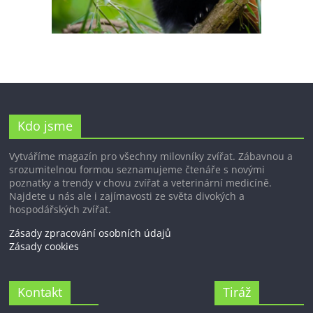
Kdo jsme
Vytváříme magazín pro všechny milovníky zvířat. Zábavnou a
srozumitelnou formou seznamujeme čtenáře s novými
poznatky a trendy v chovu zvířat a veterinární medicíně.
Najdete u nás ale i zajímavosti ze světa divokých a
hospodářských zvířat.
Zásady zpracování osobních údajů
Zásady cookies
Kontakt
Tiráž