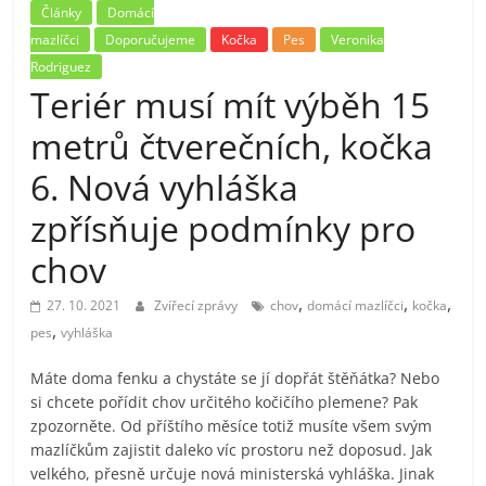
Články
Domácí
mazlíčci
Doporučujeme
Kočka
Pes
Veronika
Rodriguez
Teriér musí mít výběh 15
metrů čtverečních, kočka
6. Nová vyhláška
zpřísňuje podmínky pro
chov
,
,
,
27. 10. 2021
Zvířecí zprávy
chov
domácí mazlíčci
kočka
,
pes
vyhláška
Máte doma fenku a chystáte se jí dopřát štěňátka? Nebo
si chcete pořídit chov určitého kočičího plemene? Pak
zpozorněte. Od příštího měsíce totiž musíte všem svým
mazlíčkům zajistit daleko víc prostoru než doposud. Jak
velkého, přesně určuje nová ministerská vyhláška. Jinak