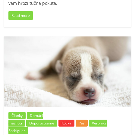
vám hrozí tučná pokuta.
Read more
Články
Domácí
mazlíčci
Doporučujeme
Kočka
Pes
Veronika
Rodriguez