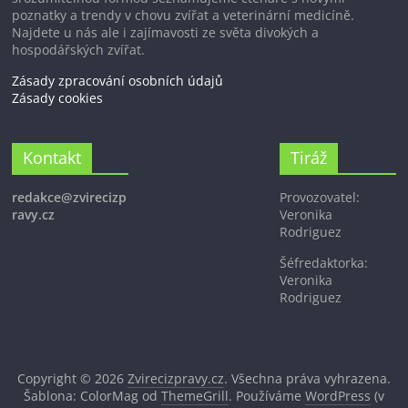
poznatky a trendy v chovu zvířat a veterinární medicíně.
Najdete u nás ale i zajímavosti ze světa divokých a
hospodářských zvířat.
Zásady zpracování osobních údajů
Zásady cookies
Kontakt
Tiráž
redakce@zvirecizp
Provozovatel:
ravy.cz
Veronika
Rodriguez
Šéfredaktorka:
Veronika
Rodriguez
Copyright © 2026
Zvirecizpravy.cz
. Všechna práva vyhrazena.
Šablona: ColorMag od
ThemeGrill
. Používáme
WordPress
(v