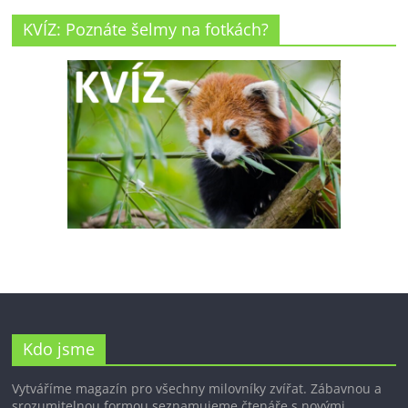
KVÍZ: Poznáte šelmy na fotkách?
Kdo jsme
Vytváříme magazín pro všechny milovníky zvířat. Zábavnou a
srozumitelnou formou seznamujeme čtenáře s novými