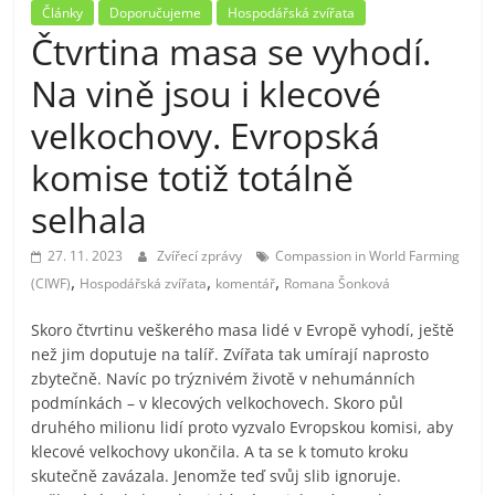
Články
Doporučujeme
Hospodářská zvířata
Čtvrtina masa se vyhodí.
Na vině jsou i klecové
velkochovy. Evropská
komise totiž totálně
selhala
27. 11. 2023
Zvířecí zprávy
Compassion in World Farming
,
,
,
(CIWF)
Hospodářská zvířata
komentář
Romana Šonková
Skoro čtvrtinu veškerého masa lidé v Evropě vyhodí, ještě
než jim doputuje na talíř. Zvířata tak umírají naprosto
zbytečně. Navíc po trýznivém životě v nehumánních
podmínkách – v klecových velkochovech. Skoro půl
druhého milionu lidí proto vyzvalo Evropskou komisi, aby
klecové velkochovy ukončila. A ta se k tomuto kroku
skutečně zavázala. Jenomže teď svůj slib ignoruje.